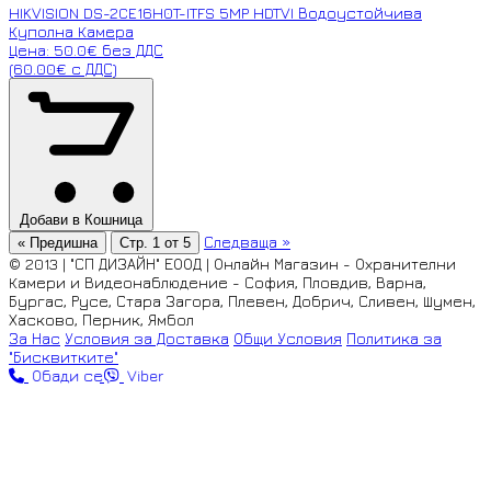
HIKVISION DS-2CE16H0T-ITFS 5MP HDTVI Водоустойчива
Куполна Камера
Цена: 50.0€ без ДДС
(60.00€ с ДДС)
Добави в Кошница
Следваща »
« Предишна
Стр. 1 от 5
© 2013 | "СП ДИЗАЙН" ЕООД | Онлайн Магазин - Охранителни
Камери и Видеонаблюдение - София, Пловдив, Варна,
Бургас, Русе, Стара Загора, Плевен, Добрич, Сливен, Шумен,
Хасково, Перник, Ямбол
За Нас
Условия за Доставка
Общи Условия
Политика за
"Бисквитките"
Обади се
Viber