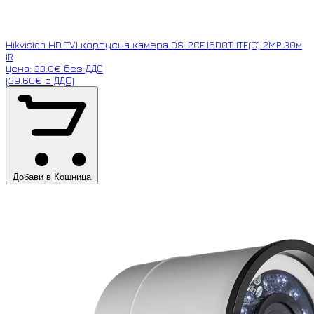
Hikvision HD TVI корпусна камера DS-2CE16D0T-ITF(C) 2MP 30м
IR
Цена: 33.0€ без ДДС
(39.60€ с ДДС)
Добави в Кошница