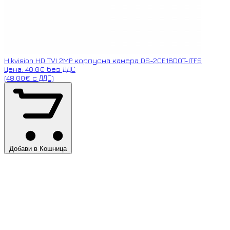
Hikvision HD TVI 2MP корпусна камера DS-2CE16D0T-ITFS
Цена: 40.0€ без ДДС
(48.00€ с ДДС)
Добави в Кошница