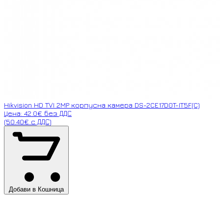
Hikvision HD TVI 2MP корпусна камера DS-2CE17D0T-IT5F(C)
Цена: 42.0€ без ДДС
(50.40€ с ДДС)
Добави в Кошница