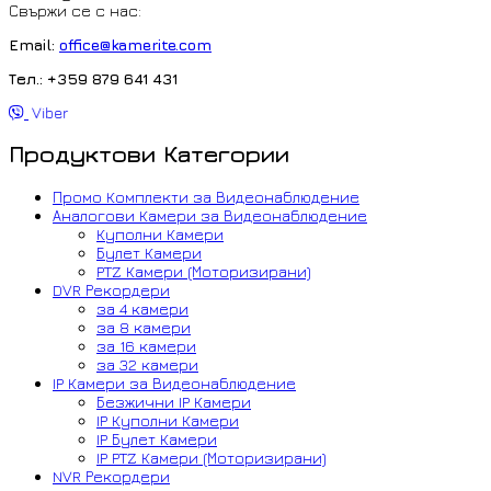
Свържи се с нас:
Email:
office@kamerite.com
Тел.: +359 879 641 431
Viber
Продуктови Категории
Промо Комплекти за Видеонаблюдение
Аналогови Камери за Видеонаблюдение
Куполни Камери
Булет Камери
PTZ Камери (Моторизирани)
DVR Рекордери
за 4 камери
за 8 камери
за 16 камери
за 32 камери
IP Камери за Видеонаблюдение
Безжични IP Камери
IP Куполни Камери
IP Булет Камери
IP PTZ Камери (Моторизирани)
NVR Рекордери