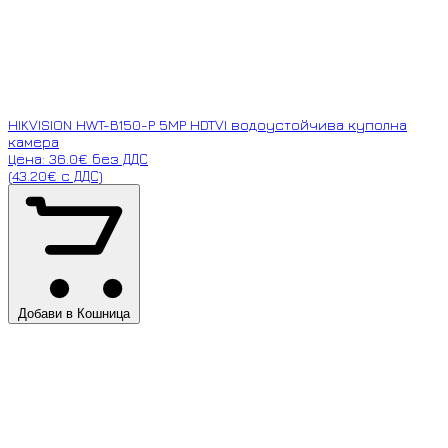
HIKVISION HWT-B150-P 5MP HDTVI водоустойчива куполна
камера
Цена: 36.0€ без ДДС
(43.20€ с ДДС)
Добави в Кошница