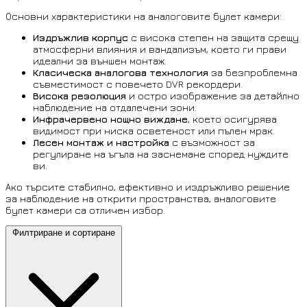
Основни характеристики на аналоговите булет камери:
Издръжлив корпус
с висока степен на защита срещу
атмосферни влияния и вандализъм, което ги прави
идеални за външен монтаж.
Класическа аналогова технология
за безпроблемна
съвместимост с повечето DVR рекордери.
Висока резолюция
и остро изображение за детайлно
наблюдение на отдалечени зони.
Инфрачервено нощно виждане
, което осигурява
видимост при ниска осветеност или пълен мрак.
Лесен монтаж и настройка
с възможност за
регулиране на ъгъла на заснемане според нуждите
ви.
Ако търсите стабилно, ефективно и издръжливо решение
за наблюдение на открити пространства, аналоговите
булет камери са отличен избор.
Филтриране и сортиране