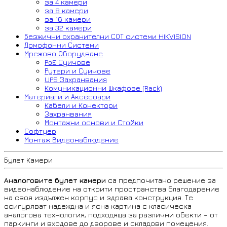
за 4 камери
за 8 камери
за 16 камери
за 32 камери
Безжични охранителни СОТ системи HIKVISION
Домофонни Системи
Мрежово Оборудване
PoE Суичове
Рутери и Суичове
UPS Захранвания
Комуникационни Шкафове (Rack)
Материали и Аксесоари
Кабели и Конектори
Захранвания
Монтажни основи и Стойки
Софтуер
Монтаж Видеонаблюдение
Булет Камери
Аналоговите булет камери
са предпочитано решение за
видеонаблюдение на открити пространства благодарение
на своя издължен корпус и здрава конструкция. Те
осигуряват надеждна и ясна картина с класическа
аналогова технология, подходяща за различни обекти – от
паркинги и входове до дворове и складови помещения.