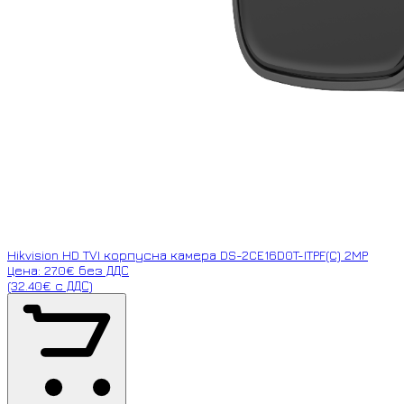
Hikvision HD TVI корпусна камера DS-2CE16D0T-ITPF(C) 2MP
Цена: 27.0€ без ДДС
(32.40€ с ДДС)