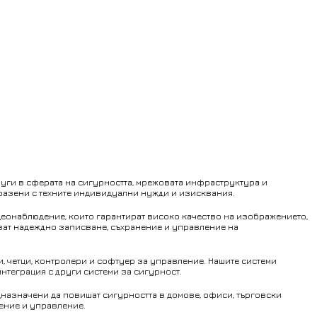
ги в сферата на сигурността, мрежовата инфраструктура и
разени с техните индивидуални нужди и изисквания.
видеонаблюдение, които гарантират високо качество на изображението,
яват надеждно записване, съхранение и управление на
, четци, контролери и софтуер за управление. Нашите системи
нтеграция с други системи за сигурност.
дназначени да повишат сигурността в домове, офиси, търговски
дение и управление.