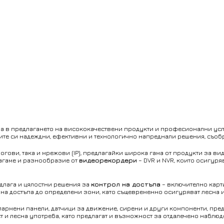
а в предлагането на висококачествени продукти и професионални услу
тите си надеждни, ефективни и технологично напреднали решения, съоб
логови, така и мрежови (IP), предлагайки широка гама от продукти за 
лагаме и разнообразие от
видеорекордери
– DVR и NVR, които осигур
длага и цялостни решения за
контрол на достъпа
– включително карти
а достъпа до определени зони, като същевременно осигуряват лесна и
алармени панели, датчици за движение, сирени и други компоненти, пре
т и лесна употреба, като предлагат и възможност за отдалечено наблю