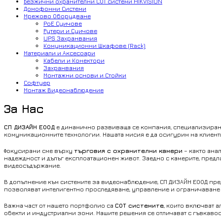
Безжични охранителни СОТ системи HIKVISION
Домофонни Системи
Мрежово Оборудване
PoE Суичове
Рутери и Суичове
UPS Захранвания
Комуникационни Шкафове (Rack)
Материали и Аксесоари
Кабели и Конектори
Захранвания
Монтажни основи и Стойки
Софтуер
Монтаж Видеонаблюдение
За Нас
СП ДИЗАЙН ЕООД
е динамично развиваща се компания, специализиран
комуникационните технологии. Нашата мисия е да осигурим на клиен
Фокусирани сме върху
търговия с охранителни камери
– както ана
надеждност и дълъг експлоатационен живот. Заедно с камерите, пред
видеосъдържание.
В допълнение към системите за видеонаблюдение, СП ДИЗАЙН ЕООД пре
позволяват интелигентно проследяване, управление и ограничаване н
Важна част от нашето портфолио са
СОТ системите
, които включват 
обекти и индустриални зони. Нашите решения се отличават с гъвкавос