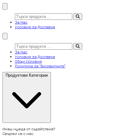
За Нас
Условия за Доставка
За Нас
Условия за Доставка
Общи Условия
Политика за "Бисквитките"
Продуктови Категории
Имаш нужда от съдействие?
Свържи се с нас: