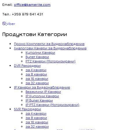
Email:
office@kamerite.com
Тел.: +359 879 641 431
Viber
Продуктови Категории
Промо Комплекти за Видеонаблюдение
Аналогови Камери за Видеонаблюдение
Куполни Камери
Булет Камери
PTZ Камери (Моторизирани)
DVR Рекордери
за 4 камери
за 8 камери
за 16 камери
за 32 камери
IP Камери за Видеонаблюдение
Безжични IP Камери
IP Куполни Камери
IP Булет Камери
IP PTZ Камери (Моторизирани)
NVR Рекордери
за 4 камери
за 8 камери
за 16 камери
за 32 камери