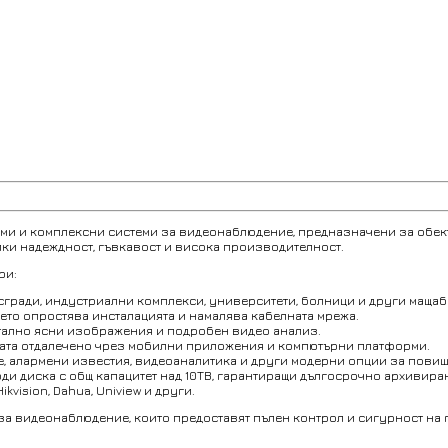
и и комплексни системи за видеонаблюдение, предназначени за обект
йки надеждност, гъвкавост и висока производителност.
ри:
сгради, индустриални комплекси, университети, болници и други мащаб
ето опростява инсталацията и намалява кабелната мрежа.
истално ясни изображения и подробен видео анализ.
ата отдалечено чрез мобилни приложения и компютърни платформи.
е, алармени известия, видеоаналитика и други модерни опции за пови
ди диска с общ капацитет над 10TB, гарантиращи дългосрочно архивира
kvision, Dahua, Uniview и други.
за видеонаблюдение, които предоставят пълен контрол и сигурност на