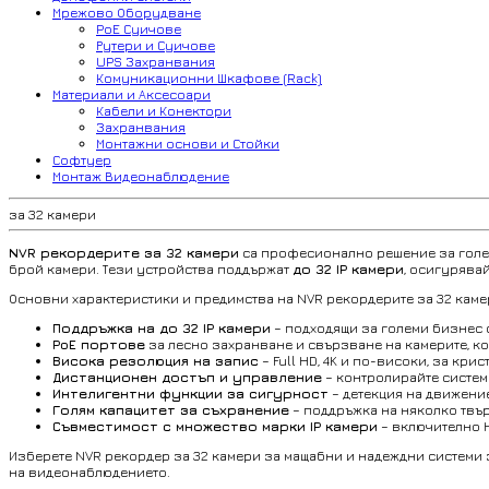
Мрежово Оборудване
PoE Суичове
Рутери и Суичове
UPS Захранвания
Комуникационни Шкафове (Rack)
Материали и Аксесоари
Кабели и Конектори
Захранвания
Монтажни основи и Стойки
Софтуер
Монтаж Видеонаблюдение
за 32 камери
NVR рекордерите за 32 камери
са професионално решение за голем
брой камери. Тези устройства поддържат
до 32 IP камери
, осигурява
Основни характеристики и предимства на NVR рекордерите за 32 каме
Поддръжка на до 32 IP камери
– подходящи за големи бизнес 
PoE портове
за лесно захранване и свързване на камерите, ко
Висока резолюция на запис
– Full HD, 4K и по-високи, за кр
Дистанционен достъп и управление
– контролирайте систем
Интелигентни функции за сигурност
– детекция на движени
Голям капацитет за съхранение
– поддръжка на няколко твър
Съвместимост с множество марки IP камери
– включително Hi
Изберете NVR рекордер за 32 камери за мащабни и надеждни системи 
на видеонаблюдението.