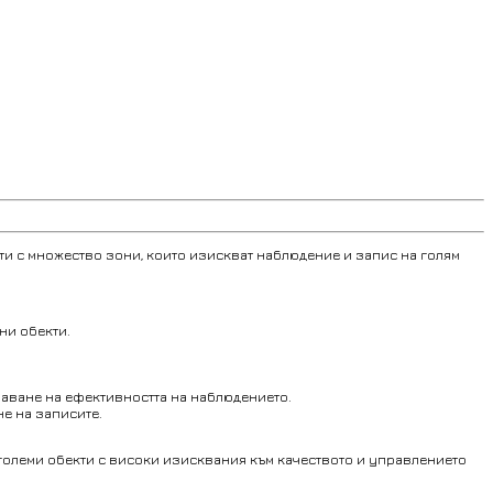
и с множество зони, които изискват наблюдение и запис на голям
ни обекти.
шаване на ефективността на наблюдението.
не на записите.
 големи обекти с високи изисквания към качеството и управлението