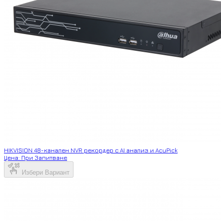
HIKVISION 48-канален NVR рекордер с AI анализ и AcuPick
Цена: При Запитване
Избери Вариант