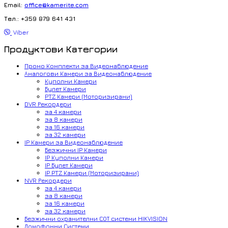
Email:
office@kamerite.com
Тел.: +359 879 641 431
Viber
Продуктови Категории
Промо Комплекти за Видеонаблюдение
Аналогови Камери за Видеонаблюдение
Куполни Камери
Булет Камери
PTZ Камери (Моторизирани)
DVR Рекордери
за 4 камери
за 8 камери
за 16 камери
за 32 камери
IP Камери за Видеонаблюдение
Безжични IP Камери
IP Куполни Камери
IP Булет Камери
IP PTZ Камери (Моторизирани)
NVR Рекордери
за 4 камери
за 8 камери
за 16 камери
за 32 камери
Безжични охранителни СОТ системи HIKVISION
Домофонни Системи