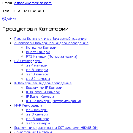
Email:
office@kamerite.com
Тел.: +359 879 641 431
Viber
Продуктови Категории
Промо Комплекти за Видеонаблюдение
Аналогови Камери за Видеонаблюдение
Куполни Камери
Булет Камери
PTZ Камери (Моторизирани)
DVR Рекордери
за 4 камери
за 8 камери
за 16 камери
за 32 камери
IP Камери за Видеонаблюдение
Безжични IP Камери
IP Куполни Камери
IP Булет Камери
IP PTZ Камери (Моторизирани)
NVR Рекордери
за 4 камери
за 8 камери
за 16 камери
за 32 камери
Безжични охранителни СОТ системи HIKVISION
Домофонни Системи