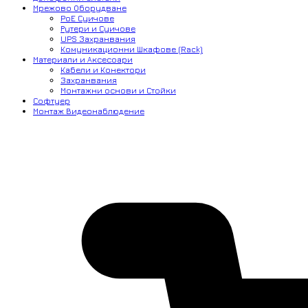
Мрежово Оборудване
PoE Суичове
Рутери и Суичове
UPS Захранвания
Комуникационни Шкафове (Rack)
Материали и Аксесоари
Кабели и Конектори
Захранвания
Монтажни основи и Стойки
Софтуер
Монтаж Видеонаблюдение