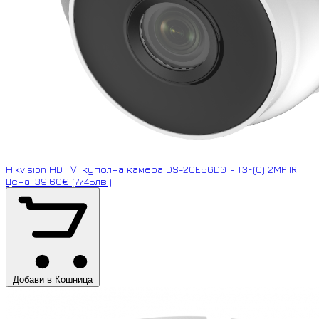
Hikvision HD TVI куполна камера DS-2CE56D0T-IT3F(C) 2MP IR
Цена: 39.60€ (77.45лв.)
Добави в Кошница