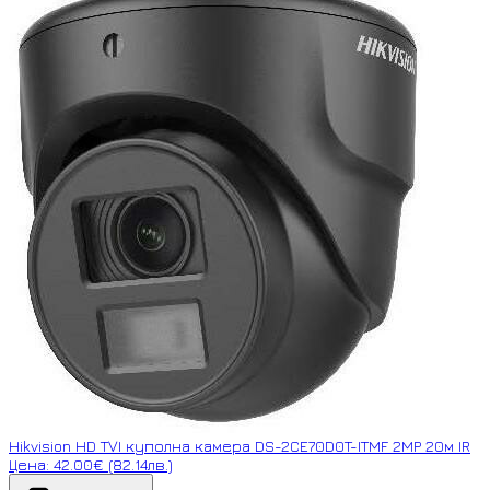
Hikvision HD TVI куполна камера DS-2CE70D0T-ITMF 2MP 20м IR
Цена: 42.00€ (82.14лв.)