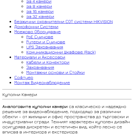
за 4 камери
за 8 камери
за 16 камери
за 32 камери
Безжични охранителни СОТ системи HIKVISION
Домофонни Системи
Мрежово Оборудване
PoE Суичове
Рутери и Суичове
UPS Захранвания
Комуникационни Шкафове (Rack)
Материали и Аксесоари
Кабели и Конектори
Захранвания
Монтажни основи и Стойки
Софтуер
Монтаж Видеонаблюдение
Куполни Камери
Аналоговите куполни камери
са класическо и надеждно
решение за видеонаблюдение, подходящо за различни
обекти – от жилищни и офис пространства до търговски и
индустриални сгради. Техният характерен куполен дизайн
осигурява дискретен и естетичен вид, който лесно се
вписва в интериора и екстериора.