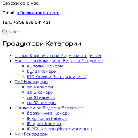
Свържи се с нас:
Email:
office@kamerite.com
Тел.: +359 879 641 431
Viber
Продуктови Категории
Промо Комплекти за Видеонаблюдение
Аналогови Камери за Видеонаблюдение
Куполни Камери
Булет Камери
PTZ Камери (Моторизирани)
DVR Рекордери
за 4 камери
за 8 камери
за 16 камери
за 32 камери
IP Камери за Видеонаблюдение
Безжични IP Камери
IP Куполни Камери
IP Булет Камери
IP PTZ Камери (Моторизирани)
NVR Рекордери