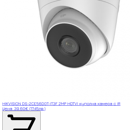
HIKVISION DS-2CE56D0T-IT3F 2MP HDTVI куполна камера с IR
Цена: 39.60€ (77.45лв.)