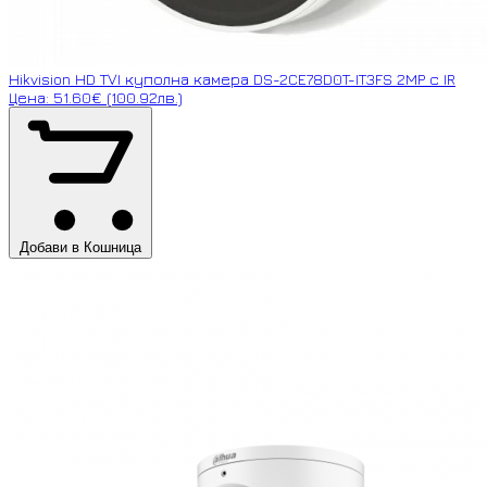
Hikvision HD TVI куполна камера DS-2CE78D0T-IT3FS 2MP с IR
Цена: 51.60€ (100.92лв.)
Добави в Кошница