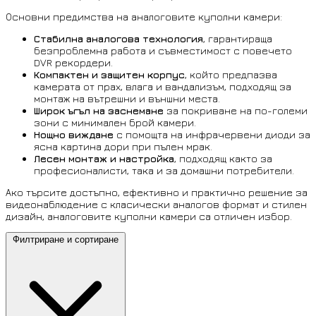
Основни предимства на аналоговите куполни камери:
Стабилна аналогова технология
, гарантираща
безпроблемна работа и съвместимост с повечето
DVR рекордери.
Компактен и защитен корпус
, който предпазва
камерата от прах, влага и вандализъм, подходящ за
монтаж на вътрешни и външни места.
Широк ъгъл на заснемане
за покриване на по-големи
зони с минимален брой камери.
Нощно виждане
с помощта на инфрачервени диоди за
ясна картина дори при пълен мрак.
Лесен монтаж и настройка
, подходящ както за
професионалисти, така и за домашни потребители.
Ако търсите достъпно, ефективно и практично решение за
видеонаблюдение с класически аналогов формат и стилен
дизайн, аналоговите куполни камери са отличен избор.
Филтриране и сортиране