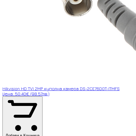
Hikvision HD TVI 2MP куполна камера DS-2CE76D0T-ITMFS
Цена: 50.40€ (98.57лв.)
Добави в Кошница