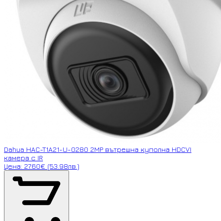
Dahua HAC-T1A21-U-0280 2MP вътрешна куполна HDCVI
камера с IR
Цена: 27.60€ (53.98лв.)