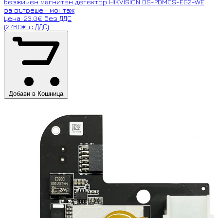
Безжичен магнитен детектор HIKVISION DS-PDMCS-EG2-WE
за вътрешен монтаж
Цена: 23.0€ без ДДС
(27.60€ с ДДС)
Добави в Кошница