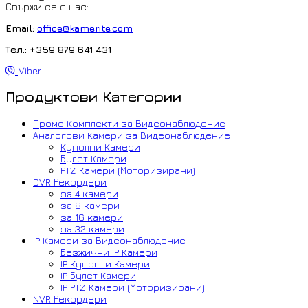
Свържи се с нас:
Email:
office@kamerite.com
Тел.: +359 879 641 431
Viber
Продуктови Категории
Промо Комплекти за Видеонаблюдение
Аналогови Камери за Видеонаблюдение
Куполни Камери
Булет Камери
PTZ Камери (Моторизирани)
DVR Рекордери
за 4 камери
за 8 камери
за 16 камери
за 32 камери
IP Камери за Видеонаблюдение
Безжични IP Камери
IP Куполни Камери
IP Булет Камери
IP PTZ Камери (Моторизирани)
NVR Рекордери