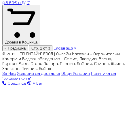
(45.60€ с ДДС)
Добави в Кошница
Следваща »
« Предишна
Стр. 1 от 3
© 2013 | "СП ДИЗАЙН" ЕООД | Онлайн Магазин - Охранителни
Камери и Видеонаблюдение - София, Пловдив, Варна,
Бургас, Русе, Стара Загора, Плевен, Добрич, Сливен, Шумен,
Хасково, Перник, Ямбол
За Нас
Условия за Доставка
Общи Условия
Политика за
"Бисквитките"
Обади се
Viber