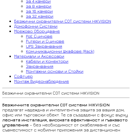
за 4 камери
за 8 камери
за 16 камери
за 32 камери
Безжични охранителни СОТ системи HIKVISION
Домофонни Системи
Мрежово Оборудване
PoE Суичове
Рутери и Суичове
UPS Захранвания
Комуникационни Шкафове (Rack)
Материали и Аксесоари
Кабели и Конектори
Захранвания
Монтажни основи и Стойки
Софтуер
Монтаж Видеонаблюдение
Безжични охранителни СОТ системи HIKVISION
Безжичните охранителни СОТ системи HIKVISION
предлагат надеждна и интелигентна защита за вашия дом,
офис или търговски обект. Те са създадени с фокус върху
лесната инсталация, високата ефективност и гъвкавото
управление
– без необходимост от окабеляване и със
съвместимост с мобилни приложения за дистанционен