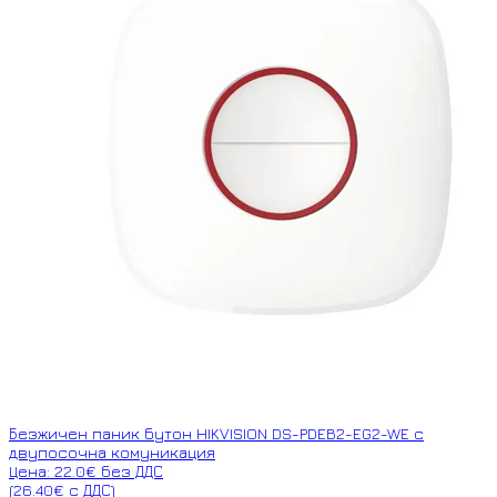
Безжичен паник бутон HIKVISION DS-PDEB2-EG2-WE с
двупосочна комуникация
Цена: 22.0€ без ДДС
(26.40€ с ДДС)