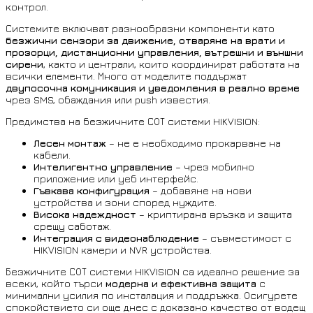
контрол.
Системите включват разнообразни компоненти като
безжични сензори за движение, отваряне на врати и
прозорци, дистанционни управления, вътрешни и външни
сирени
, както и централи, които координират работата на
всички елементи. Много от моделите поддържат
двупосочна комуникация и уведомления в реално време
чрез SMS, обаждания или push известия.
Предимства на безжичните СОТ системи HIKVISION:
Лесен монтаж
– не е необходимо прокарване на
кабели.
Интелигентно управление
– чрез мобилно
приложение или уеб интерфейс.
Гъвкава конфигурация
– добавяне на нови
устройства и зони според нуждите.
Висока надеждност
– криптирана връзка и защита
срещу саботаж.
Интеграция с видеонаблюдение
– съвместимост с
HIKVISION камери и NVR устройства.
Безжичните СОТ системи HIKVISION са идеално решение за
всеки, който търси
модерна и ефективна защита
с
минимални усилия по инсталация и поддръжка. Осигурете
спокойствието си още днес с доказано качество от водещ