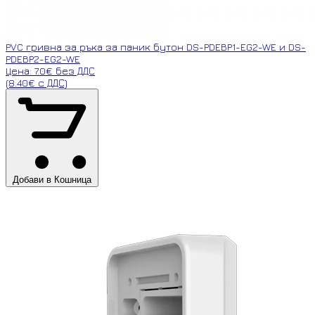
PVC гривна за ръка за паник бутон DS-PDEBP1-EG2-WE и DS-
PDEBP2-EG2-WE
Цена: 7.0€ без ДДС
(8.40€ с ДДС)
Добави в Кошница