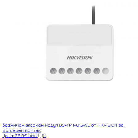
Безжичен алармен модул DS-PM1-O1L-WE от HIKVISION за
вътрешен монтаж
Цена: 38.0€ без ДДС