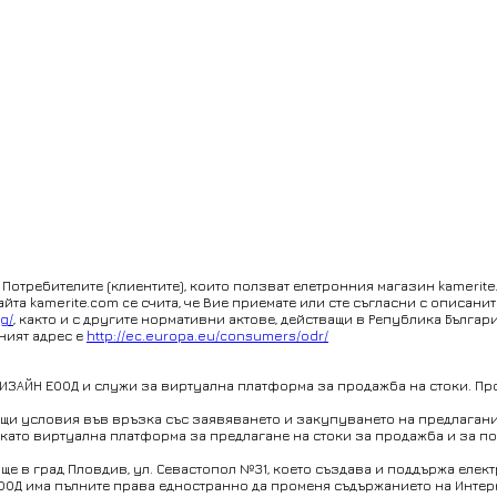
требителите (клиентите), които ползват елетронния магазин kamerite.c
йта kamerite.com cе счита, че Вие приемате или сте съгласни с описан
bg/
, както и с другите нормативни актове, действащи в Република Българ
ният адрес е
http://ec.europa.eu/consumers/odr/
П ДИЗАЙН ЕООД и служи за виртуална платформа за продажба на стоки. Пр
 Общи условия във връзка със заявяването и закупуването на предлаган
и като виртуална платформа за предлагане на стоки за продажба и за п
ище в град Пловдив, ул. Севастопол №31, което създава и поддържа елек
ООД има пълните права едностранно да променя съдържанието на Интерне