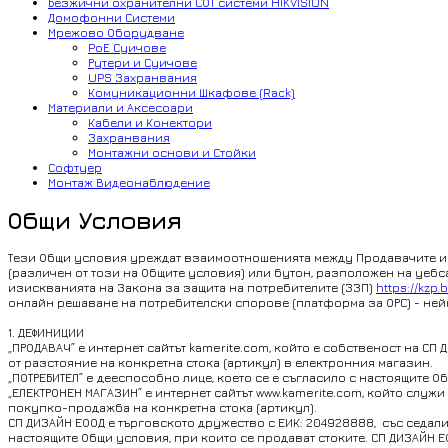
Безжични охранителни СОТ системи HIKVISION
Домофонни Системи
Мрежово Оборудване
PoE Суичове
Рутери и Суичове
UPS Захранвания
Комуникационни Шкафове (Rack)
Материали и Аксесоари
Кабели и Конектори
Захранвания
Монтажни основи и Стойки
Софтуер
Монтаж Видеонаблюдение
Общи Условия
Тези Общи условия уреждат взаимоотношенията между Продавачите и По
(различен от този на Общите условия) или бутон, разположен на уебса
изискванията на Закона за защита на потребителите (ЗЗП)
https://kzp.
онлайн решаване на потребителски спорове (платформа за ОРС) - ней
1. ДЕФИНИЦИИ
„ПРОДАВАЧ” е интернет сайтът kamerite.com, който е собственост на С
от разстояние на конкретна стока (артикул) в електронния магазин.
„ПОТРЕБИТЕЛ” e дееспособно лице, което се е съгласило с настоящите
„ЕЛЕКТРОНЕН МАГАЗИН” е интернет сайтът www.kamerite.com, който служ
покупко-продажба на конкретна стока (артикул).
СП ДИЗАЙН ЕООД е търговското дружество с ЕИК: 204928888, със седал
настоящите Общи условия, при които се продават стоките. СП ДИЗАЙН Е