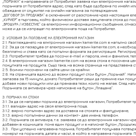
„ПОРЪЧКА” е направената от Потребител заявка към електронния магаз
поръчката от Потребителя адрес, след като бъде одобрена по имейл и
обаждане от служител на онлайн магазина за потвърждение.
„ДОГОВОР ЗА ПРОДАЖБА” е сключеният от разстояние чрез настоящия е
„КУРИЕР” е търговец, който физически доставя закупената стока до п
„БРОШУРА / ИЗВЕСТИЕ” са електронни информационни съобщения, отнася
може и да се изпращат по електронната поща на Потребител.
2. УСЛОВИЯ ЗА ПОЛЗВАНЕ НА ЕЛЕКТРОННИЯ МАГАЗИН
2.1. Разглеждането на елктронния магазин kamerite.com е напълно сво
2.2. За да се пазарува от електронния магазин kamerite.com, е необхо
безплатно и става като се попълни формата за регистрация. Регистри
2.3. Потребителят трябва да посочи e-mail и парола, име и фамилия, т
2.4. В електронния магазин kamerite.com на всяка стока е посочена 
покупката на продукта. Също така, на всяка страница на представена 
2.5. Всички посочени на сайта цени са крайни.
2.6. На страницата вдясно до всеки продукт стои бутон „Поръчай“. Н
запазва за 15 минути, докато Потребителят реши да премине към поку
добавя нови продукти или да премахва тези, които не желае. След нат
Поръчката се активира чрез натискане на бутон „Плащане“.
3. ПОРЪЧКА НА СТОКИ
3.1. За да се направи поръчка до електронния магазин, Потребителят т
3.1.1. валиден адрес на своя електронна поща;
3.1.2. вярно попълнен адрес за доставка на стоката и фактуриране;
3.1.3. вярно попълнени данни за контакт– две имена, телефон.
3.2. Поръчката се активира, т.е. заявява се до електронния магазин ч
добавен в кошницата поне един продукт и е натиснат бутон „Продължи
3.3. . При успешно направена поръчка, Потребителят получава потвър
номерът на поръчката, датата и часът, в който е направена поръчкат