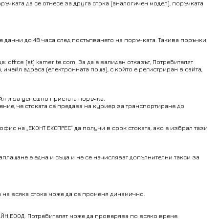
оръчката да се отнесе за друга стока (аналогичен модел), поръчката
е данни до 48 часа след постъпването на поръчката. Такива поръчки
ffice (at) kamerite.com. За да е валиден отказът, Потребителят
 имейл адреса (електронната поща), с който е регистриран в сайта,
йл и за успешно приетата поръчка.
ение, че стоката се предава на куриер за транспортиране до
фис на „ЕКОНТ ЕКСПРЕС“ да получи в срок стоката, ако е избрал тази
аплащане е една и съща и не се начисляват допълнителни такси за
а на всяка стока може да се променя динамично.
АЙН ЕООД. Потребителят може да проверява по всяко време