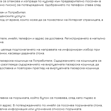
ата се опакова и изпраща по куриер към предварително посочен в
онно писмо) за потвърждение. Одобрението по телефон става след
ач и Потребител.
щенските услуги.
 от време, които може да са поместени на Интернет страницата, а
ателя, имейл, телефон и адрес за доставка. Регистрирането е напълно
на.
ия, целяща подпомагането на направата на информиран избор при
нки, касаещи дадената стока.
 пазарска кошница на Потребителя. Съдържанието на кошницата се
да разглежда съдържанието на виртуалната пазарска кошница, да
а доставка и повторен преглед на виртуалната пазарска кошница.
тавка на поръчката, който бутон се появява, след като първо е
л адрес. В потвърждението по имейл се посочва поръчаната стока,
ителна информация или уточнение относно поръчката.