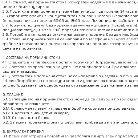
3.4. В случай, че поръчаната стока (конкретен модел) не е в наличност
може да бъде анулирана.
3.5. Поръчки в електронния магазин kamerite.com се приемат 24 часа в
3.6 Работното време на консултантите на онлайн магазин kamerite.com
От понеделник до петък от 09:00 до 18:00 часа. Почивни дни: събота и 
3.7. Поръчки, получени без коректни данни на купувача (Потребителя)
получават статус „ОТХВЪРЛЕНА”, поради невъзможност да бъдат изпълн
3.8. Потребителят може да откаже направена поръчка, без да е необх
3.9. Отказ на поръчка може да се направи по телефона или чрез електр
трябва да предостави: номера на направената поръчка, телефонния номе
цената на поръчката.
4. ДОСТАВКА НА ПОРЪЧАНИ СТОКИ
4.1. След като в kamerite.com постъпи поръчка от Потребител, автома
4.2. Доставка се прави само на успешно приети поръчки. При опакова
съответния адрес.
4.3. Доставката на поръчана стока не се извършва в неделя и в офици
4.4. Ако Потребителят не осигури достъп и условия за предаване на ст
опция, Продавачът се освобождава от задължението да изпълни заяве
5. ПЛАЩАНЕ
5.1. Заплащането на поръчаната стока може да се извърши по три отде
обработка на плащането.
5.1.1. С „наложен платеж” - плащане в брой на куриера при доставката;
5.1.2. С кредитна или дебитна карта;
5.1.3. С плащане по банка.
5.2. За всяка поръчана стока потребителят трябва да заплати цената,
6. ВИРТУАЛЕН ПОРТФЕЙЛ
6.1. Всеки регистриран потребител разполага с виртуален портфейл, 