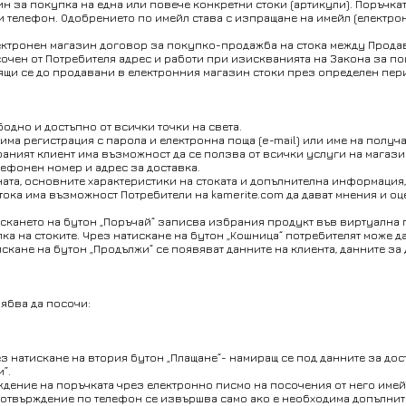
ин за покупка на една или повече конкретни стоки (артикули). Поръчк
ли телефон. Одобрението по имейл става с изпращане на имейл (електр
лектронен магазин договор за покупко-продажба на стока между Продав
осочен от Потребителя адрес и работи при изискванията на Закона за по
щи се до продавани в електронния магазин стоки през определен период
бодно и достъпно от всички точки на света.
дима регистрация с парола и електронна поща (e-mail) или име на получ
раният клиент има възможност да се ползва от всички услуги на магази
елефонен номер и адрес за доставка.
цената, основните характеристики на стоката и допълнителна информац
стока има възможност Потребители на kamerite.com да дават мнения и оце
атискането на бутон „Поръчай“ записва избрания продукт във виртуална
пка на стоките. Чрез натискане на бутон „Кошница“ потребителят може 
искане на бутон „Продължи“ се появяват данните на клиента, данните з
рябва да посочи:
рез натискане на втория бутон „Плащане“- намиращ се под данните за дос
”.
ждение на поръчката чрез електронно писмо на посочения от него имей
а. Потвърждение по телефон се извършва само ако е необходима допълн