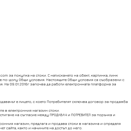
om за покупка на стоки. С натискането на обект, картинка, линк
ите по-долу Общи условия. Настоящите Общи условия са съобразени с
ия. На 09.01.2016г започва да работи електронната платформа за
одавачът е лицето, с което Потребителят сключва договор за продажба
ите в електронния магазин стоки.
остигане на съгласие между ПРОДАВАЧ и ПОТРЕБИТЕЛ за поръчка и
тронния магазин, предлага и продава стоки в магазина и определя
т сайта, както и начините на достъп до него.