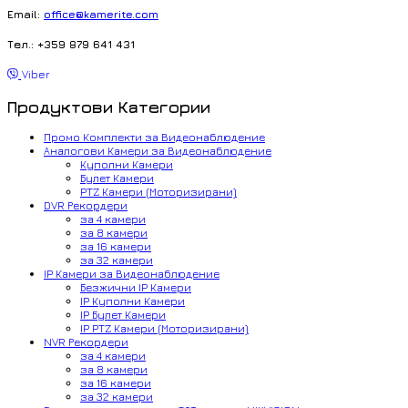
Email:
office@kamerite.com
Тел.: +359 879 641 431
Viber
Продуктови Категории
Промо Комплекти за Видеонаблюдение
Аналогови Камери за Видеонаблюдение
Куполни Камери
Булет Камери
PTZ Камери (Моторизирани)
DVR Рекордери
за 4 камери
за 8 камери
за 16 камери
за 32 камери
IP Камери за Видеонаблюдение
Безжични IP Камери
IP Куполни Камери
IP Булет Камери
IP PTZ Камери (Моторизирани)
NVR Рекордери
за 4 камери
за 8 камери
за 16 камери
за 32 камери