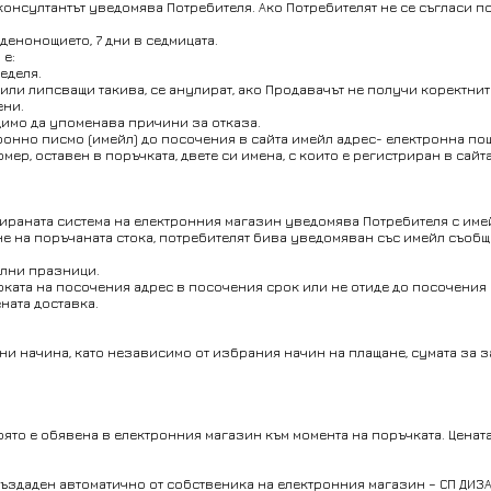
, консултантът уведомява Потребителя. Ако Потребителят не се съгласи п
 денонощието, 7 дни в седмицата.
 е:
неделя.
 или липсващи такива, се анулират, ако Прoдавачът не получи коректнит
ени.
одимо да упоменава причини за отказа.
онно писмо (имейл) до посочения в сайта имейл адрес- електронна поща: o
р, оставен в поръчката, двете си имена, с които е регистриран в сайта,
тизираната система на електронния магазин уведомява Потребителя с име
не на поръчаната стока, потребителят бива уведомяван със имейл съобщ
ални празници.
оката на посочения адрес в посочения срок или не отиде до посочения о
ната доставка.
лни начина, като независимо от избрания начин на плащане, сумата за з
 която е обявена в електронния магазин към момента на поръчката. Ценат
създаден автоматично от собственика на електронния магазин – СП ДИЗ