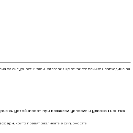
ема за сигурност. В тази категория ще откриете всичко необходимо за
ръзка, устойчивост при всякакви условия и улеснен монтаж
сесоари
, които правят разликата в сигурността.