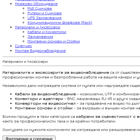
Мрежово Оборудване
PoE Суичове
Рутери и Суичове
UPS Захранвания
Комуникационни Шкафове (Rack)
Материали и Аксесоари
Кабели и Конектори
Захранвания
Монтажни основи и Стойки
Софтуер
Монтаж Видеонаблюдение
Материали и Аксесоари
Материалите и аксесоарите за видеонаблюдение
са от съществе
професионален монтаж и безпроблемна работа на вашите камери и у
Независимо дали изграждате система от нулата или надграждате същес
Кабели за видеонаблюдение
– коаксиални, UTP и комбинирани
Конектори и адаптери
– BNC, захранващи, RJ-45 и други съед
Конвертори на видеосигнал
– за предаване на видео по дъл
Монтажни основи и стойки
– за вътрешен и външен монтаж н
Всички продукти в тази категория са
избрани за съвместимост с во
както за професионалисти, така и за крайни потребители.
Осигурете си нужните компоненти за изграждане или разширяване н
Филтриране и сортиране