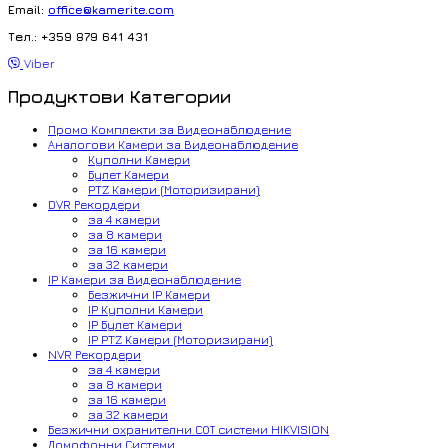
Email:
office@kamerite.com
Тел.: +359 879 641 431
Viber
Продуктови Категории
Промо Комплекти за Видеонаблюдение
Аналогови Камери за Видеонаблюдение
Куполни Камери
Булет Камери
PTZ Камери (Моторизирани)
DVR Рекордери
за 4 камери
за 8 камери
за 16 камери
за 32 камери
IP Камери за Видеонаблюдение
Безжични IP Камери
IP Куполни Камери
IP Булет Камери
IP PTZ Камери (Моторизирани)
NVR Рекордери
за 4 камери
за 8 камери
за 16 камери
за 32 камери
Безжични охранителни СОТ системи HIKVISION
Домофонни Системи