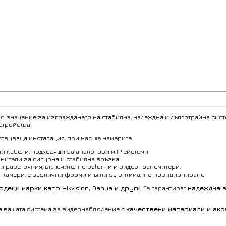
но значение за изграждането на стабилна, надеждна и дълготрайна сист
стройства.
твуваща инсталация, при нас ще намерите:
 кабели, подходящи за аналогови и IP системи.
инители за сигурна и стабилна връзка.
ги разстояния, включително balun-и и видео трансмитери.
а камери, с различни форми и ъгли за оптимално позициониране.
дещи марки като Hikvision, Dahua и други
. Те гарантират
надеждна в
а вашата система за видеонаблюдение с
качествени материали и ак