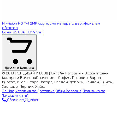
Hikvision HD TVI 2MP корпусна камера с варифокален
обектив
Цена: 82.80€ (161.94лв.)
Добави в Кошница
© 2013 | "СП ДИЗАЙН" ЕООД | Онлайн Магазин - Охранителни
Камери и Видеонаблюдение - София, Пловдив, Варна,
Бургас, Русе, Стара Загора, Плевен, Добрич, Сливен, Шумен,
Хасково, Перник, Ямбол
За Нас
Условия за Доставка
Общи Условия
Политика за
"Бисквитките"
Обади се
Viber