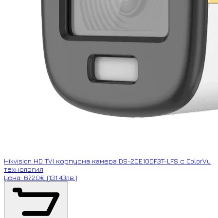
Hikvision HD TVI корпусна камера DS-2CE10DF3T-LFS с ColorVu
технология
Цена: 67.20€ (131.43лв.)