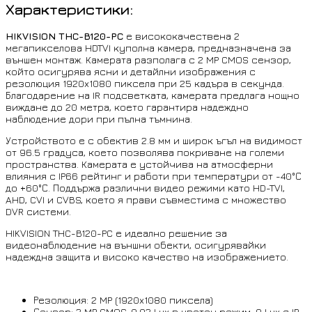
Характеристики:
HIKVISION THC-B120-PC
е висококачествена 2
мегапикселова HDTVI куполна камера, предназначена за
външен монтаж. Камерата разполага с 2 MP CMOS сензор,
който осигурява ясни и детайлни изображения с
резолюция 1920x1080 пиксела при 25 кадъра в секунда.
Благодарение на IR подсветката, камерата предлага нощно
виждане до 20 метра, което гарантира надеждно
наблюдение дори при пълна тъмнина.
Устройството е с обектив 2.8 мм и широк ъгъл на видимост
от 96.5 градуса, което позволява покриване на големи
пространства. Камерата е устойчива на атмосферни
влияния с IP66 рейтинг и работи при температури от -40°С
до +60°С. Поддържа различни видео режими като HD-TVI,
AHD, CVI и CVBS, което я прави съвместима с множество
DVR системи.
HIKVISION THC-B120-PC е идеално решение за
видеонаблюдение на външни обекти, осигурявайки
надеждна защита и високо качество на изображението.
Резолюция: 2 MP (1920x1080 пиксела)
Сензор: 2 MP CMOS, 0.02 Lux в цветен режим, 0 Lux с IR