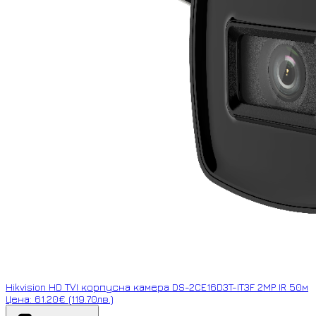
Hikvision HD TVI корпусна камера DS-2CE16D3T-IT3F 2MP IR 50м
Цена: 61.20€ (119.70лв.)