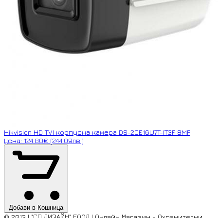
Hikvision HD TVI корпусна камера DS-2CE16U7T-IT3F 8MP
Цена: 124.80€ (244.09лв.)
Добави в Кошница
© 2013 | "СП ДИЗАЙН" ЕООД | Онлайн Магазин - Охранителни