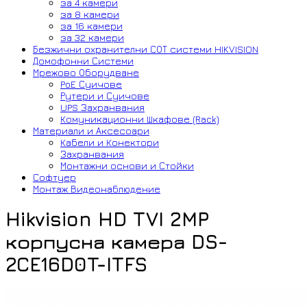
за 4 камери
за 8 камери
за 16 камери
за 32 камери
Безжични охранителни СОТ системи HIKVISION
Домофонни Системи
Мрежово Оборудване
PoE Суичове
Рутери и Суичове
UPS Захранвания
Комуникационни Шкафове (Rack)
Материали и Аксесоари
Кабели и Конектори
Захранвания
Монтажни основи и Стойки
Софтуер
Монтаж Видеонаблюдение
Hikvision HD TVI 2MP
корпусна камера DS-
2CE16D0T-ITFS