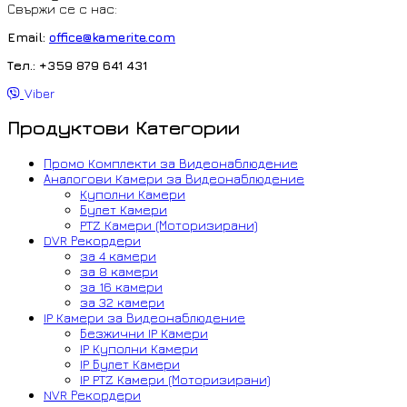
Свържи се с нас:
Email:
office@kamerite.com
Тел.: +359 879 641 431
Viber
Продуктови Категории
Промо Комплекти за Видеонаблюдение
Аналогови Камери за Видеонаблюдение
Куполни Камери
Булет Камери
PTZ Камери (Моторизирани)
DVR Рекордери
за 4 камери
за 8 камери
за 16 камери
за 32 камери
IP Камери за Видеонаблюдение
Безжични IP Камери
IP Куполни Камери
IP Булет Камери
IP PTZ Камери (Моторизирани)
NVR Рекордери