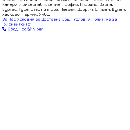
Камери и Видеонаблюдение - София, Пловдив, Варна,
Бургас, Русе, Стара Загора, Плевен, Добрич, Сливен, Шумен,
Хасково, Перник, Ямбол
За Нас
Условия за Доставка
Общи Условия
Политика за
"Бисквитките"
Обади се
Viber