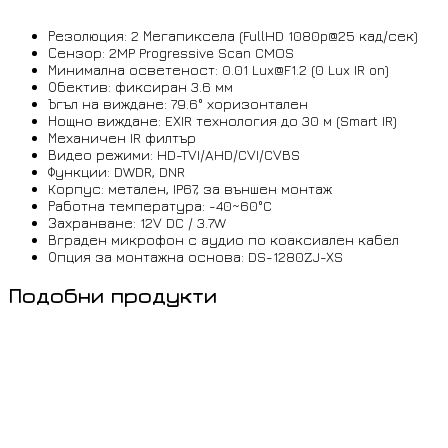
Резолюция: 2 Мегапиксела (FullHD 1080p@25 кад/сек)
Сензор: 2MP Progressive Scan CMOS
Минимална осветеност: 0.01
Lux@F1.2
(0 Lux IR on)
Обектив: фиксиран 3.6 мм
Ъгъл на виждане: 79.6° хоризонтален
Нощно виждане: EXIR технология до 30 м (Smart IR)
Механичен IR филтър
Видео режими: HD-TVI/AHD/CVI/CVBS
Функции: DWDR, DNR
Корпус: метален, IP67, за външен монтаж
Работна температура: -40~60°C
Захранване: 12V DC / 3.7W
Вграден микрофон с аудио по коаксиален кабел
Опция за монтажна основа: DS-1280ZJ-XS
Подобни продукти