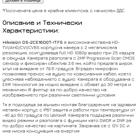
Добави в Кошница
*Посочената цена е крайна клиентска, с начислен ДДС.
Описание и Технически
Характеристики:
Hikvision DS-2CE16D0T-ITFS
е висококачествена HD-
TVI/AHD/CVI/CVBS корпусна камера с 2 мегапиксела
резолюция, осигуряваща Full HD 1080p видео при 25 кадъра
в секунда. Камерата разполага с 2MP Progressive Scan CMOS
сензор и фиксиран обектив 3.6 мм, който предлага широк
ъгъл на виждане от 79.6 градуса. Вграден микрофон
позволява пренос на аудио по коаксиалния кабел, което
улеснява наблюдението с аудио. Камерата е оборудвана с
EXIR технология за нощно виждане с обхват до 30 метра и
механичен IR филтър за по-добро качество на
изображението при различни светлинни условия.
Тя е подходяща за външен монтаж благодарение на здравия
метален корпус с IP67 защита и работи при температури от
-40 до 60 градуса по Целзий. Камерата поддържа различни
видео режими и разполага с функции като DWDR и DNR за
по-добро качество на картината. Захранва се с 12V DC и
има ниска консумация на енергия.