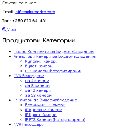
Свържи се с нас:
Email:
office@kamerite.com
Тел.: +359 879 641 431
Viber
Продуктови Категории
Промо Комплекти за Видеонаблюдение
Аналогови Камери за Видеонаблюдение
Куполни Камери
Булет Камери
PTZ Камери (Моторизирани)
DVR Рекордери
за 4 камери
за 8 камери
за 16 камери
за 32 камери
IP Камери за Видеонаблюдение
Безжични IP Камери
IP Куполни Камери
IP Булет Камери
IP PTZ Камери (Моторизирани)
NVR Рекордери