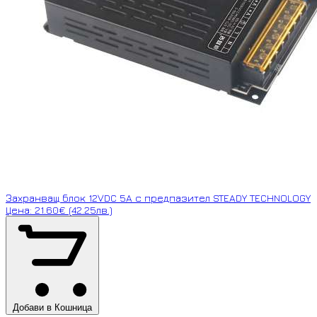
Захранващ блок 12VDC 5A с предпазител STEADY TECHNOLOGY
Цена: 21.60€ (42.25лв.)
Добави в Кошница