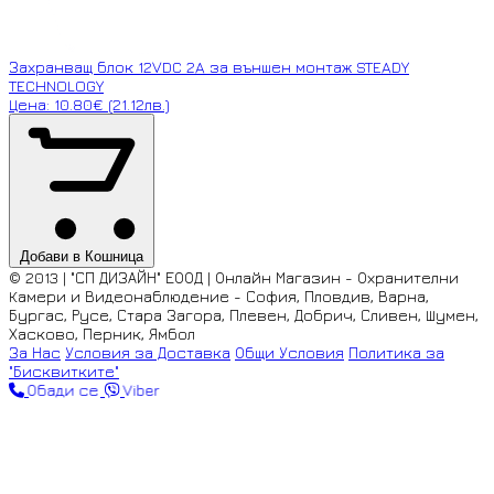
Захранващ блок 12VDC 2A за външен монтаж STEADY
TECHNOLOGY
Цена: 10.80€ (21.12лв.)
Добави в Кошница
© 2013 | "СП ДИЗАЙН" ЕООД | Онлайн Магазин - Охранителни
Камери и Видеонаблюдение - София, Пловдив, Варна,
Бургас, Русе, Стара Загора, Плевен, Добрич, Сливен, Шумен,
Хасково, Перник, Ямбол
За Нас
Условия за Доставка
Общи Условия
Политика за
"Бисквитките"
Обади се
Viber