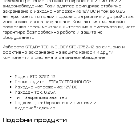
надеждно решение за вашите охранителни системи и
видеонаблюдение. Този адаптер осигурява стабилно
захранване с изходно напрежение 12V DC и ток до 6.25
ампера, което го прави подходящ за различни устройства,
изискващи такова захранване. Компактният му дизайн
позволява лесен монтаж и интеграция в системата ви, като
гарантира безпроблемна работа и защита на
оборудването.
Изберете STEADY TECHNOLOGY STD-Z75Z-12 за сигурно и
ефективно захранване на вашите камери и други
компоненти в системата за видеонаблюдение.
Модел: STD-Z75Z-12
Производител: STEADY TECHNOLOGY
Изходно напрежение: 12V DC
Изходен ток: 6.25A
Тип: Захранващ адаптер
Подходящ за: Охранителни системи и
видеонаблюдение
Подобни продукти