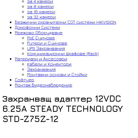
за 4 камери
за 8 камери
за 16 камери
за 32 камери
Безжични охранителни СОТ системи HIKVISION
Домофонни Системи
Мрежово Оборудване
PoE Суичове
Рутери и Суичове
UPS Захранвания
Комуникационни Шкафове (Rack)
Материали и Аксесоари
Кабели и Конектори
Захранвания
Монтажни основи и Стойки
Софтуер
Монтаж Видеонаблюдение
Захранващ адаптер 12VDC
6.25A STEADY TECHNOLOGY
STD-Z75Z-12