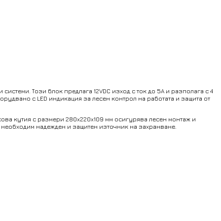
истеми. Този блок предлага 12VDC изход с ток до 5A и разполага с 4
орудвано с LED индикация за лесен контрол на работата и защита от
сова кутия с размери 280x220x109 мм осигурява лесен монтаж и
е необходим надежден и защитен източник на захранване.