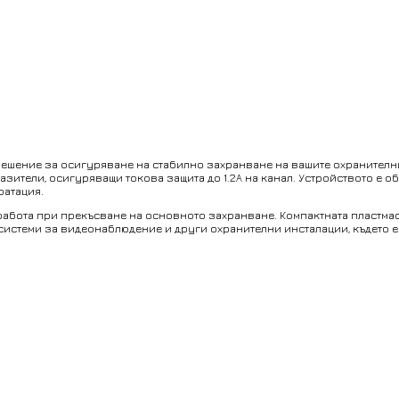
шение за осигуряване на стабилно захранване на вашите охранителни с
ители, осигуряващи токова защита до 1.2А на канал. Устройството е об
оатация.
 работа при прекъсване на основното захранване. Компактната пластма
 системи за видеонаблюдение и други охранителни инсталации, където 