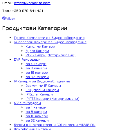
Email:
office@kamerite.com
Тел.: +359 879 641 431
Viber
Продуктови Категории
Промо Комплекти за Видеонаблюдение
Аналогови Камери за Видеонаблюдение
Куполни Камери
Булет Камери
PTZ Камери (Моторизирани)
DVR Рекордери
за 4 камери
за 8 камери
за 16 камери
за 32 камери
IP Камери за Видеонаблюдение
Безжични IP Камери
IP Куполни Камери
IP Булет Камери
IP PTZ Камери (Моторизирани)
NVR Рекордери
за 4 камери
за 8 камери
за 16 камери
за 32 камери
Безжични охранителни СОТ системи HIKVISION
Домофонни Системи