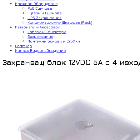
Мрежово Оборудване
PoE Суичове
Рутери и Суичове
UPS Захранвания
Комуникационни Шкафове (Rack)
Материали и Аксесоари
Кабели и Конектори
Захранвания
Монтажни основи и Стойки
Софтуер
Монтаж Видеонаблюдение
Захранващ блок 12VDC 5A с 4 изхо