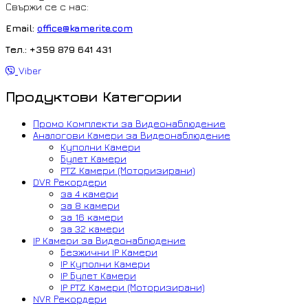
Свържи се с нас:
Email:
office@kamerite.com
Тел.: +359 879 641 431
Viber
Продуктови Категории
Промо Комплекти за Видеонаблюдение
Аналогови Камери за Видеонаблюдение
Куполни Камери
Булет Камери
PTZ Камери (Моторизирани)
DVR Рекордери
за 4 камери
за 8 камери
за 16 камери
за 32 камери
IP Камери за Видеонаблюдение
Безжични IP Камери
IP Куполни Камери
IP Булет Камери
IP PTZ Камери (Моторизирани)
NVR Рекордери