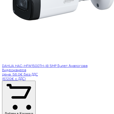
DAHUA HAC-HFW1500TH-I8 5MP Булет Аналогова
Видеокамера
Цена: 56.0€ без ДДС
(67.20€ с ДДС)
Добави в Кошница