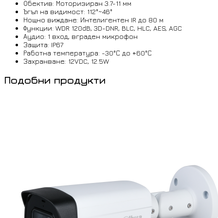
Обектив: Моторизиран 3.7-11 мм
Ъгъл на видимост: 112°~46°
Нощно виждане: Интелигентен IR до 80 м
Функции: WDR 120dB, 3D-DNR, BLC, HLC, AES, AGC
Аудио: 1 вход, вграден микрофон
Защита: IP67
Работна температура: -30°С до +60°С
Захранване: 12VDC, 12.5W
Подобни продукти