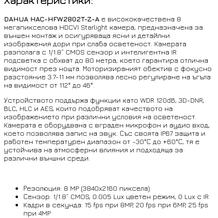
Характеристики:
DAHUA HAC-HFW2802T-Z-A
е висококачествена 8
мегапикселова HDCVI Starlight камера, предназначена за
външен монтаж и осигуряваща ясни и детайлни
изображения дори при слаба осветеност. Камерата
разполага с 1/1.8” CMOS сензор и интелигентна IR
подсветка с обхват до 80 метра, което гарантира отлична
видимост през нощта. Моторизираният обектив с фокусно
разстояние 3.7-11 мм позволява лесно регулиране на ъгъла
на видимост от 112° до 46°.
Устройството поддържа функции като WDR 120dB, 3D-DNR,
BLC, HLC и AES, които подобряват качеството на
изображението при различни условия на осветеност.
Камерата е оборудвана с вграден микрофон и аудио вход,
което позволява запис на звук. Със своята IP67 защита и
работен температурен диапазон от -30°С до +60°С, тя е
устойчива на атмосферни влияния и подходяща за
различни външни среди.
Резолюция: 8 MP (3840x2160 пиксела)
Сензор: 1/1.8” CMOS, 0.005 Lux цветен режим, 0 Lux с IR
Кадри в секунда: 15 fps при 8MP, 20 fps при 6MP, 25 fps
при 4MP