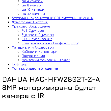
за 4 камери
за 8 камери
за 16 камери
за 32 камери
Безжични охранителни СОТ системи HIKVISION
Домофонни Системи
Мрежово Оборудване
PoE Суичове
Рутери и Суичове
UPS Захранвания
Комуникационни Шкафове (Rack)
Материали и Аксесоари
Кабели и Конектори
Захранвания
Монтажни основи и Стойки
Софтуер
Монтаж Видеонаблюдение
DAHUA HAC-HFW2802T-Z-A
8MP моторизирана булет
камера с IR