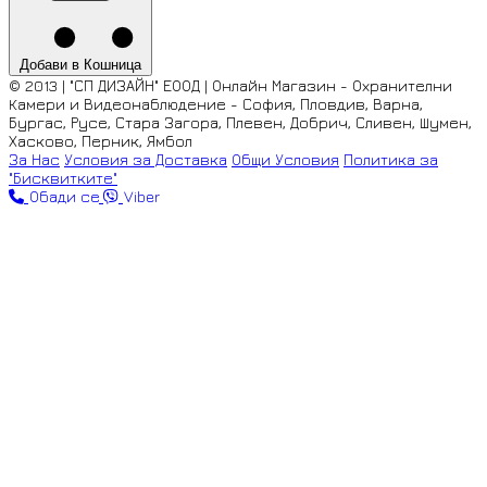
Добави в Кошница
© 2013 | "СП ДИЗАЙН" ЕООД | Онлайн Магазин - Охранителни
Камери и Видеонаблюдение - София, Пловдив, Варна,
Бургас, Русе, Стара Загора, Плевен, Добрич, Сливен, Шумен,
Хасково, Перник, Ямбол
За Нас
Условия за Доставка
Общи Условия
Политика за
"Бисквитките"
Обади се
Viber