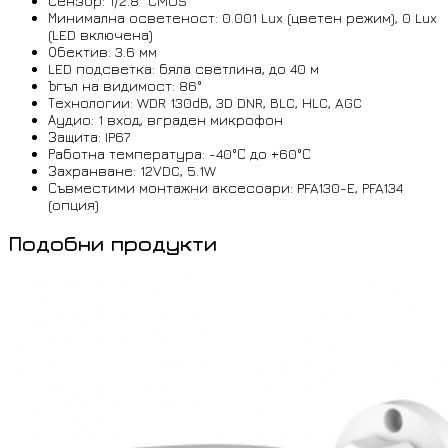
Сензор: 1/2.8” CMOS
Минимална осветеност: 0.001 Lux (цветен режим), 0 Lux
(LED включена)
Обектив: 3.6 мм
LED подсветка: бяла светлина, до 40 м
Ъгъл на видимост: 86°
Технологии: WDR 130dB, 3D DNR, BLC, HLC, AGC
Аудио: 1 вход, вграден микрофон
Защита: IP67
Работна температура: -40°С до +60°С
Захранване: 12VDC, 5.1W
Съвместими монтажни аксесоари: PFA130-E, PFA134
(опция)
Подобни продукти