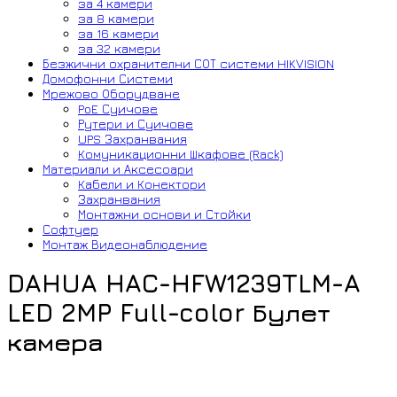
за 4 камери
за 8 камери
за 16 камери
за 32 камери
Безжични охранителни СОТ системи HIKVISION
Домофонни Системи
Мрежово Оборудване
PoE Суичове
Рутери и Суичове
UPS Захранвания
Комуникационни Шкафове (Rack)
Материали и Аксесоари
Кабели и Конектори
Захранвания
Монтажни основи и Стойки
Софтуер
Монтаж Видеонаблюдение
DAHUA HAC-HFW1239TLM-A
LED 2MP Full-color Булет
камера