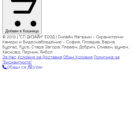
Добави в Кошница
© 2013 | "СП ДИЗАЙН" ЕООД | Онлайн Магазин - Охранителни
Камери и Видеонаблюдение - София, Пловдив, Варна,
Бургас, Русе, Стара Загора, Плевен, Добрич, Сливен, Шумен,
Хасково, Перник, Ямбол
За Нас
Условия за Доставка
Общи Условия
Политика за
"Бисквитките"
Обади се
Viber