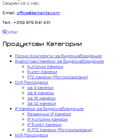
Свържи се с нас:
Email:
office@kamerite.com
Тел.: +359 879 641 431
Viber
Продуктови Категории
Промо Комплекти за Видеонаблюдение
Аналогови Камери за Видеонаблюдение
Куполни Камери
Булет Камери
PTZ Камери (Моторизирани)
DVR Рекордери
за 4 камери
за 8 камери
за 16 камери
за 32 камери
IP Камери за Видеонаблюдение
Безжични IP Камери
IP Куполни Камери
IP Булет Камери
IP PTZ Камери (Моторизирани)
NVR Рекордери