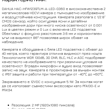
DAHUA HAC-HFW1239TLM-A-LED-0360 е висококачествена 2
мегапикселова HDCVI камера с пълноцветно изображение
и водоустойчива конструкция. Камерата разполага с 1/2.8”
CMOS сензор, който осигурява ясни и детайлни
изображения дори при много ниска осветеност от 0.001
Lux в цветен режим и 0 Lux с включена LED подсветка.
Обективът с фокусно разстояние 3.6 мм и хоризонтален
ъгъл на видимост 86° позволява широк обхват на
наблюдение.
Камерата е оборудвана с бяла LED подсветка с обхват до
40 метра, което гарантира отлична видимост през нощта.
Технологиите WDR 130dB, 3D DNR, BLC, HLC и AGC подобряват
качеството на изображението при различни условия на
осветеност. Вграден микрофон и аудио вход позволяват
запис на звук. Камерата е проектирана за външен монтаж
с IP67 защита и работи при температури от -40°С до +60°С.
Захранването е 12VDC с консумация 5.1W. За монтаж могат
да се използват съвместими аксесоари като PFA130-E и
PFA134.
Резолюция: 2 MP (1920x1080 пиксела)