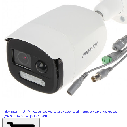
Hikvision HD TVI корпусна Ultra-Low Light алармена камера
Цена: 109.20€ (213.58лв.)