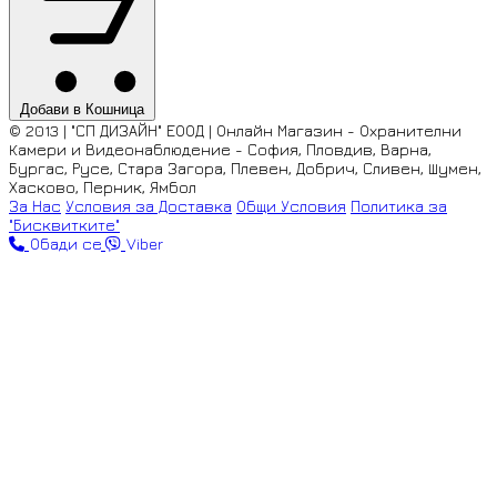
Добави в Кошница
© 2013 | "СП ДИЗАЙН" ЕООД | Онлайн Магазин - Охранителни
Камери и Видеонаблюдение - София, Пловдив, Варна,
Бургас, Русе, Стара Загора, Плевен, Добрич, Сливен, Шумен,
Хасково, Перник, Ямбол
За Нас
Условия за Доставка
Общи Условия
Политика за
"Бисквитките"
Обади се
Viber