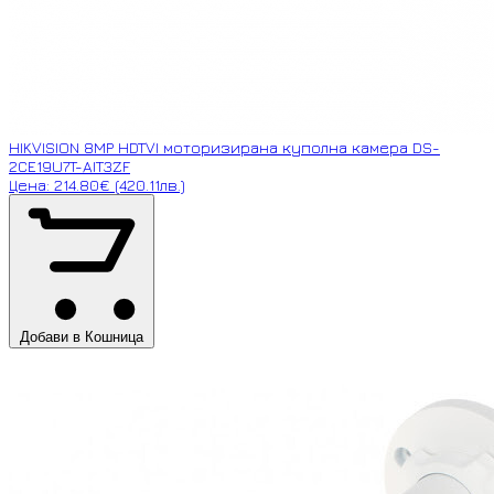
HIKVISION 8MP HDTVI моторизирана куполна камера DS-
2CE19U7T-AIT3ZF
Цена: 214.80€ (420.11лв.)
Добави в Кошница