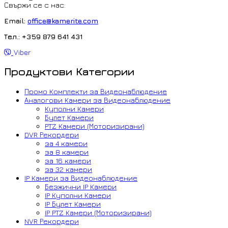
Свържи се с нас:
Email:
office@kamerite.com
Тел.: +359 879 641 431
Viber
Продуктови Категории
Промо Комплекти за Видеонаблюдение
Аналогови Камери за Видеонаблюдение
Куполни Камери
Булет Камери
PTZ Камери (Моторизирани)
DVR Рекордери
за 4 камери
за 8 камери
за 16 камери
за 32 камери
IP Камери за Видеонаблюдение
Безжични IP Камери
IP Куполни Камери
IP Булет Камери
IP PTZ Камери (Моторизирани)
NVR Рекордери