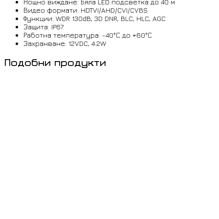
Нощно виждане: Бяла LED подсветка до 40 м
Видео формати: HDTVI/AHD/CVI/CVBS
Функции: WDR 130dB, 3D DNR, BLC, HLC, AGC
Защита: IP67
Работна температура: -40°С до +60°С
Захранване: 12VDC, 4.2W
Подобни продукти