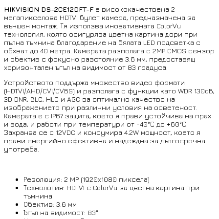
HIKVISION DS-2CE12DFT-F
е висококачествена 2
мегапикселова HDTVI булет камера, предназначена за
външен монтаж. Тя използва иновативната ColorVu
технология, която осигурява цветна картина дори при
пълна тъмнина благодарение на бялата LED подсветка с
обхват до 40 метра. Камерата разполага с 2MP CMOS сензор
и обектив с фокусно разстояние 3.6 мм, предоставящ
хоризонтален ъгъл на видимост от 83 градуса.
Устройството поддържа множество видео формати
(HDTVI/AHD/CVI/CVBS) и разполага с функции като WDR 130dB,
3D DNR, BLC, HLC и AGC за оптимално качество на
изображението при различни условия на осветеност.
Камерата е с IP67 защита, което я прави устойчива на прах
и вода, и работи при температури от -40°С до +60°С.
Захранва се с 12VDC и консумира 4.2W мощност, което я
прави енергийно ефективна и надеждна за дългосрочна
употреба.
Резолюция: 2 MP (1920x1080 пиксела)
Технология: HDTVI с ColorVu за цветна картина при
тъмнина
Обектив: 3.6 мм
Ъгъл на видимост: 83°