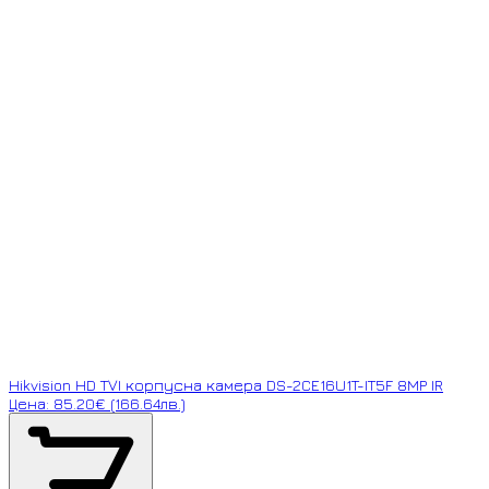
Hikvision HD TVI корпусна камера DS-2CE16U1T-IT5F 8MP IR
Цена: 85.20€ (166.64лв.)