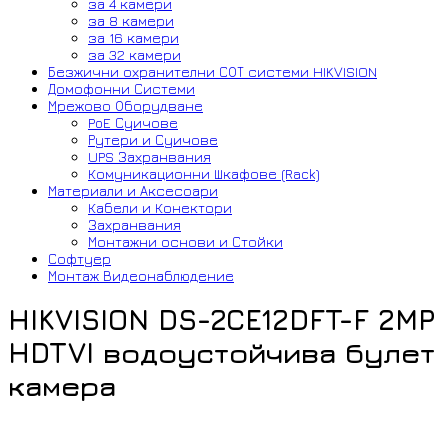
за 4 камери
за 8 камери
за 16 камери
за 32 камери
Безжични охранителни СОТ системи HIKVISION
Домофонни Системи
Мрежово Оборудване
PoE Суичове
Рутери и Суичове
UPS Захранвания
Комуникационни Шкафове (Rack)
Материали и Аксесоари
Кабели и Конектори
Захранвания
Монтажни основи и Стойки
Софтуер
Монтаж Видеонаблюдение
HIKVISION DS-2CE12DFT-F 2MP
HDTVI водоустойчива булет
камера