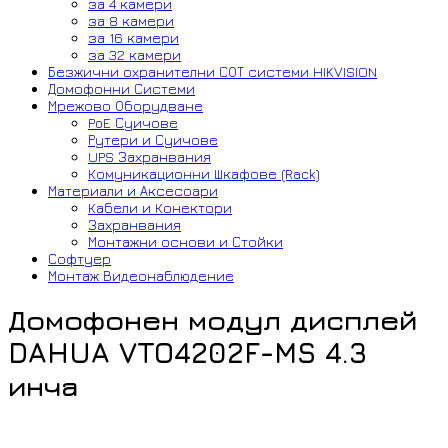
за 4 камери
за 8 камери
за 16 камери
за 32 камери
Безжични охранителни СОТ системи HIKVISION
Домофонни Системи
Мрежово Оборудване
PoE Суичове
Рутери и Суичове
UPS Захранвания
Комуникационни Шкафове (Rack)
Материали и Аксесоари
Кабели и Конектори
Захранвания
Монтажни основи и Стойки
Софтуер
Монтаж Видеонаблюдение
Домофонен модул дисплей
DAHUA VTO4202F-MS 4.3
инча