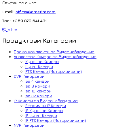
Свържи се с нас:
Email:
office@kamerite.com
Тел.: +359 879 641 431
Viber
Продуктови Категории
Промо Комплекти за Видеонаблюдение
Аналогови Камери за Видеонаблюдение
Куполни Камери
Булет Камери
PTZ Камери (Моторизирани)
DVR Рекордери
за 4 камери
за 8 камери
за 16 камери
за 32 камери
IP Камери за Видеонаблюдение
Безжични IP Камери
IP Куполни Камери
IP Булет Камери
IP PTZ Камери (Моторизирани)
NVR Рекордери