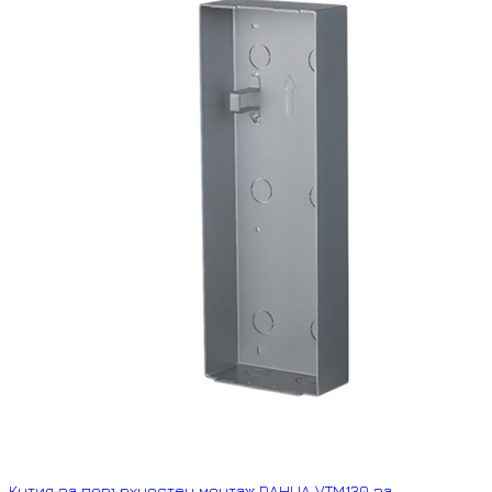
Кутия за повърхностен монтаж DAHUA VTM130 за