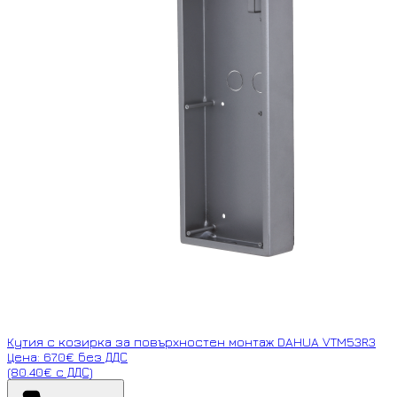
Кутия с козирка за повърхностен монтаж DAHUA VTM53R3
Цена: 67.0€ без ДДС
(80.40€ с ДДС)