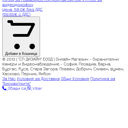
видеодомофон
Цена: 58.0€ без ДДС
(69.60€ с ДДС)
Добави в Кошница
© 2013 | "СП ДИЗАЙН" ЕООД | Онлайн Магазин - Охранителни
Камери и Видеонаблюдение - София, Пловдив, Варна,
Бургас, Русе, Стара Загора, Плевен, Добрич, Сливен, Шумен,
Хасково, Перник, Ямбол
За Нас
Условия за Доставка
Общи Условия
Политика за
"Бисквитките"
Обади се
Viber