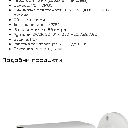
Резолюция: 5 MP (2592х1944 пиксела)
Сензор: 1/2.7” CMOS
Минимална осветеност: 0.02 Lux (цвят), 0 Lux (IR
включен)
Обектив: 3.6 мм
Ъгъл на видимост: 77.5°
IR подсветка: до 80 метра
Функции: DWDR, 2D-DNR, BLC, HLC, AES, AGC
Защита: IP67
Работна температура: -40°С до +60°С
Захранване: 12VDC, 5.1W
Подобни продукти