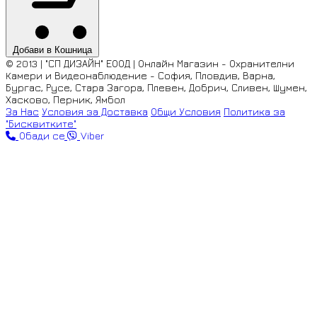
Добави в Кошница
© 2013 | "СП ДИЗАЙН" ЕООД | Онлайн Магазин - Охранителни
Камери и Видеонаблюдение - София, Пловдив, Варна,
Бургас, Русе, Стара Загора, Плевен, Добрич, Сливен, Шумен,
Хасково, Перник, Ямбол
За Нас
Условия за Доставка
Общи Условия
Политика за
"Бисквитките"
Обади се
Viber