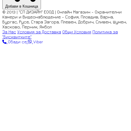
Добави в Кошница
© 2013 | "СП ДИЗАЙН" ЕООД | Онлайн Магазин - Охранителни
Камери и Видеонаблюдение - София, Пловдив, Варна,
Бургас, Русе, Стара Загора, Плевен, Добрич, Сливен, Шумен,
Хасково, Перник, Ямбол
За Нас
Условия за Доставка
Общи Условия
Политика за
"Бисквитките"
Обади се
Viber