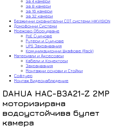
за 4 камери
за 8 камери
за 16 камери
за 32 камери
Безжични охранителни СОТ системи HIKVISION
Домофонни Системи
Мрежово Оборудване
PoE Суичове
Рутери и Суичове
UPS Захранвания
Комуникационни Шкафове (Rack)
Материали и Аксесоари
Кабели и Конектори
Захранвания
Монтажни основи и Стойки
Софтуер
Монтаж Видеонаблюдение
DAHUA HAC-B3A21-Z 2MP
моторизирана
водоустойчива булет
камера