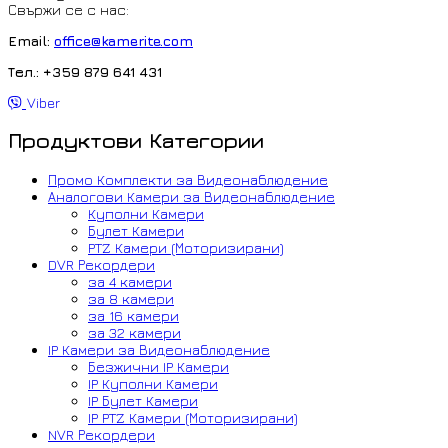
Свържи се с нас:
Email:
office@kamerite.com
Тел.: +359 879 641 431
Viber
Продуктови Категории
Промо Комплекти за Видеонаблюдение
Аналогови Камери за Видеонаблюдение
Куполни Камери
Булет Камери
PTZ Камери (Моторизирани)
DVR Рекордери
за 4 камери
за 8 камери
за 16 камери
за 32 камери
IP Камери за Видеонаблюдение
Безжични IP Камери
IP Куполни Камери
IP Булет Камери
IP PTZ Камери (Моторизирани)
NVR Рекордери