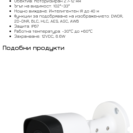
Обектив: Моторизиран 2.7-12 мм
Ъгъл на видимост: 102°~33°
Нощно виждане: Интелигентен IR до 40 м
Функции за подобряване на изображението: DWDR,
2D-DNR, BLC, HLC, AES, AGC, AWB
Защита: IP67
Работна температура: -30°С до +60°С
Захранване: 12VDC, 6.6W
Подобни продукти