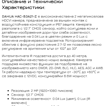
Описание и Технически
Характеристики:
DAHUA HAC-B3A21-Z
е висококачествена 2 мегапикселова
HDCVI камера, предназначена за външен монтаж с
водоустойчива конструкция и IP67 защита. Камерата
разполага с 1/2.7” CMOS сензор, който осигурява ясни и
детайлни изображения дори при слаба осветеност,
благодарение на 0.04 Lux в цветен режим и 0 Lux с
включена инфрачервена подсветка. Моторизираният
обектив с фокусно разстояние 2.7-12 мм позволява лесно
регулиране на зрителния ъгъл от 102° до 33°.
Интелигентната IR подсветка достига до 40 метра,
осигурявайки качествено нощно виждане. Камерата
поддържа множество функции за подобряване на
изображението като DWDR, 2D-DNR, BLC, HLC, AES, AGC и AWB.
Тя работи надеждно при температури от -30°С до +60°С и
се захранва с 12VDC, консумирайки 6.6W мощност.
Резолюция: 2 MP (1920×1080 пиксела)
Сензор: 1/2.7” CMOS
Минимална осветеност: 0.04 Lux (цвят), 0 Lux (IR
включен)