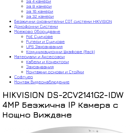
за 4 камери
за 8 камери
за 16 камери
за 32 камери
Безжични охранителни СОТ системи HIKVISION
Домофонни Системи
Мрежово Оборудване
PoE Суичове
Рутери и Суичове
UPS Захранвания
Комуникационни Шкафове (Rack)
Материали и Аксесоари
Кабели и Конектори
Захранвания
Монтажни основи и Стойки
Софтуер
Монтаж Видеонаблюдение
HIKVISION DS-2CV2141G2-IDW
4MP Безжична IP Камера с
Нощно Виждане