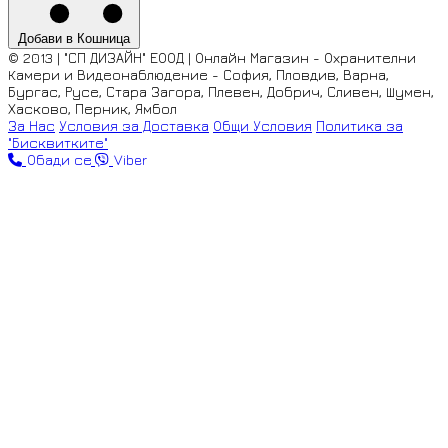
Добави в Кошница
© 2013 | "СП ДИЗАЙН" ЕООД | Онлайн Магазин - Охранителни
Камери и Видеонаблюдение - София, Пловдив, Варна,
Бургас, Русе, Стара Загора, Плевен, Добрич, Сливен, Шумен,
Хасково, Перник, Ямбол
За Нас
Условия за Доставка
Общи Условия
Политика за
"Бисквитките"
Обади се
Viber