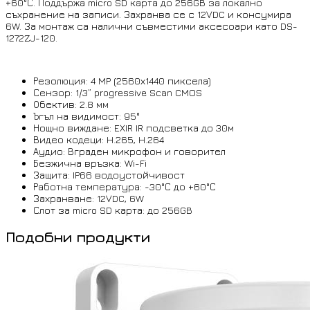
+60°С. Поддържа micro SD карта до 256GB за локално
съхранение на записи. Захранва се с 12VDC и консумира
6W. За монтаж са налични съвместими аксесоари като DS-
1272ZJ-120.
Резолюция: 4 MP (2560х1440 пиксела)
Сензор: 1/3” progressive Scan CMOS
Обектив: 2.8 мм
Ъгъл на видимост: 95°
Нощно виждане: EXIR IR подсветка до 30м
Видео кодеци: H.265, H.264
Аудио: Вграден микрофон и говорител
Безжична връзка: Wi-Fi
Защита: IP66 водоустойчивост
Работна температура: -30°С до +60°С
Захранване: 12VDC, 6W
Слот за micro SD карта: до 256GB
Подобни продукти