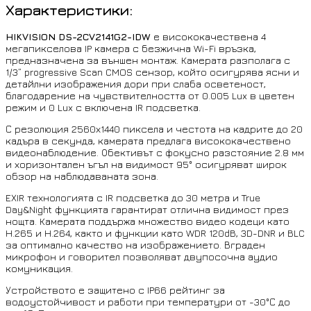
Характеристики:
HIKVISION DS-2CV2141G2-IDW
е висококачествена 4
мегапикселова IP камера с безжична Wi-Fi връзка,
предназначена за външен монтаж. Камерата разполага с
1/3” progressive Scan CMOS сензор, който осигурява ясни и
детайлни изображения дори при слаба осветеност,
благодарение на чувствителността от 0.005 Lux в цветен
режим и 0 Lux с включена IR подсветка.
С резолюция 2560х1440 пиксела и честота на кадрите до 20
кадъра в секунда, камерата предлага висококачествено
видеонаблюдение. Обективът с фокусно разстояние 2.8 мм
и хоризонтален ъгъл на видимост 95° осигуряват широк
обзор на наблюдаваната зона.
EXIR технологията с IR подсветка до 30 метра и True
Day&Night функцията гарантират отлична видимост през
нощта. Камерата поддържа множество видео кодеци като
H.265 и H.264, както и функции като WDR 120dB, 3D-DNR и BLC
за оптимално качество на изображението. Вграден
микрофон и говорител позволяват двупосочна аудио
комуникация.
Устройството е защитено с IP66 рейтинг за
водоустойчивост и работи при температури от -30°С до