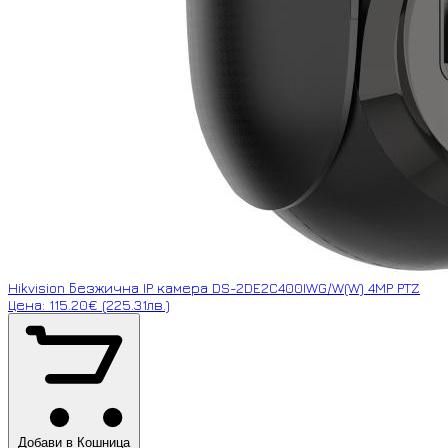
Hikvision Безжична IP камера DS-2DE2C400IWG/W(W) 4MP PTZ
Цена: 115.20€ (225.31лв.)
Добави в Кошница