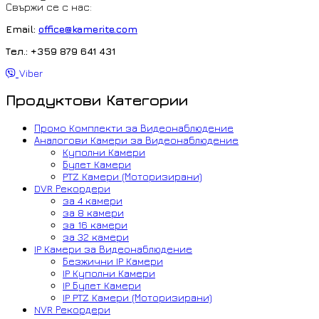
Свържи се с нас:
Email:
office@kamerite.com
Тел.: +359 879 641 431
Viber
Продуктови Категории
Промо Комплекти за Видеонаблюдение
Аналогови Камери за Видеонаблюдение
Куполни Камери
Булет Камери
PTZ Камери (Моторизирани)
DVR Рекордери
за 4 камери
за 8 камери
за 16 камери
за 32 камери
IP Камери за Видеонаблюдение
Безжични IP Камери
IP Куполни Камери
IP Булет Камери
IP PTZ Камери (Моторизирани)
NVR Рекордери