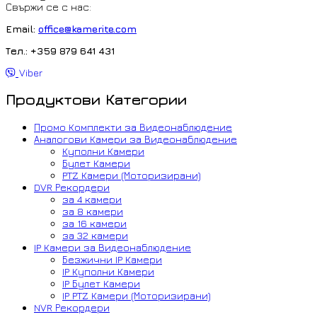
Свържи се с нас:
Email:
office@kamerite.com
Тел.: +359 879 641 431
Viber
Продуктови Категории
Промо Комплекти за Видеонаблюдение
Аналогови Камери за Видеонаблюдение
Куполни Камери
Булет Камери
PTZ Камери (Моторизирани)
DVR Рекордери
за 4 камери
за 8 камери
за 16 камери
за 32 камери
IP Камери за Видеонаблюдение
Безжични IP Камери
IP Куполни Камери
IP Булет Камери
IP PTZ Камери (Моторизирани)
NVR Рекордери