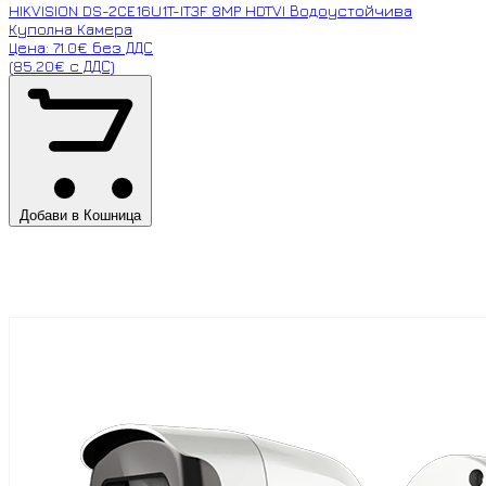
HIKVISION DS-2CE16U1T-IT3F 8MP HDTVI Водоустойчива
Куполна Камера
Цена: 71.0€ без ДДС
(85.20€ с ДДС)
Добави в Кошница