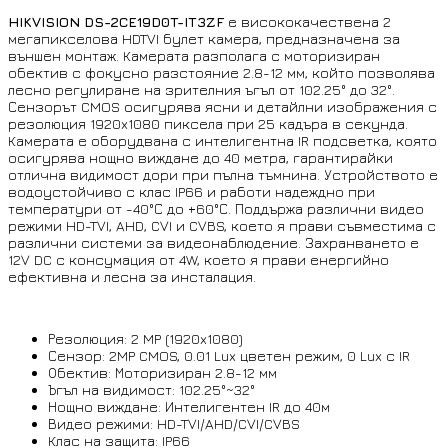
HIKVISION DS-2CE19D0T-IT3ZF
е висококачествена 2
мегапикселова HDTVI булет камера, предназначена за
външен монтаж. Камерата разполага с моторизиран
обектив с фокусно разстояние 2.8-12 мм, който позволява
лесно регулиране на зрителния ъгъл от 102.25° до 32°.
Сензорът CMOS осигурява ясни и детайлни изображения с
резолюция 1920x1080 пиксела при 25 кадъра в секунда.
Камерата е оборудвана с интелигентна IR подсветка, която
осигурява нощно виждане до 40 метра, гарантирайки
отлична видимост дори при пълна тъмнина. Устройството е
водоустойчиво с клас IP66 и работи надеждно при
температури от -40°С до +60°С. Поддържа различни видео
режими HD-TVI, AHD, CVI и CVBS, което я прави съвместима с
различни системи за видеонаблюдение. Захранването е
12V DC с консумация от 4W, което я прави енергийно
ефективна и лесна за инсталация.
Резолюция: 2 MP (1920x1080)
Сензор: 2MP CMOS, 0.01 Lux цветен режим, 0 Lux с IR
Обектив: Моторизиран 2.8-12 мм
Ъгъл на видимост: 102.25°~32°
Нощно виждане: Интелигентен IR до 40м
Видео режими: HD-TVI/AHD/CVI/CVBS
Клас на защита: IP66