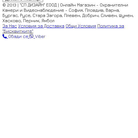
© 2013 | "СП ДИЗАЙН" ЕООД | Онлайн Магазин - Охранителни
Камери и Видеонаблюдение - София, Пловдив, Варна,
Бургас, Русе, Стара Загора, Плевен, Добрич, Сливен, Шумен,
Хасково, Перник, Ямбол
За Нас
Условия за Доставка
Общи Условия
Политика за
"Бисквитките"
Обади се
Viber