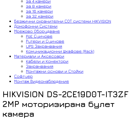
за 4 камери
за 8 камери
за 16 камери
за 32 камери
Безжични охранителни СОТ системи HIKVISION
Домофонни Системи
Мрежово Оборудване
PoE Суичове
Рутери и Суичове
UPS Захранвания
Комуникационни Шкафове (Rack)
Материали и Аксесоари
Кабели и Конектори
Захранвания
Монтажни основи и Стойки
Софтуер
Монтаж Видеонаблюдение
HIKVISION DS-2CE19D0T-IT3ZF
2MP моторизирана булет
камера