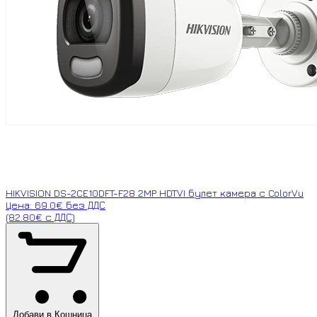
HIKVISION DS-2CE10DFT-F28 2MP HDTVI булет камера с ColorVu
Цена: 69.0€ без ДДС
(82.80€ с ДДС)
Добави в Кошница