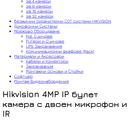
за 4 камери
за 8 камери
за 16 камери
за 32 камери
Безжични охранителни СОТ системи HIKVISION
Домофонни Системи
Мрежово Оборудване
PoE Суичове
Рутери и Суичове
UPS Захранвания
Комуникационни Шкафове (Rack)
Материали и Аксесоари
Кабели и Конектори
Захранвания
Монтажни основи и Стойки
Софтуер
Монтаж Видеонаблюдение
Hikvision 4MP IP булет
камера с двоен микрофон и
IR