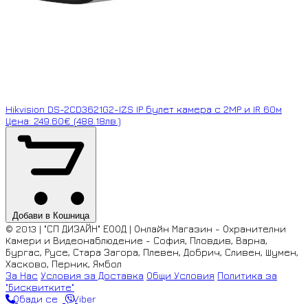
Hikvision DS-2CD3621G2-IZS IP булет камера с 2MP и IR 60м
Цена: 249.60€ (488.18лв.)
Добави в Кошница
© 2013 | "СП ДИЗАЙН" ЕООД | Онлайн Магазин - Охранителни
Камери и Видеонаблюдение - София, Пловдив, Варна,
Бургас, Русе, Стара Загора, Плевен, Добрич, Сливен, Шумен,
Хасково, Перник, Ямбол
За Нас
Условия за Доставка
Общи Условия
Политика за
"Бисквитките"
Обади се
Viber