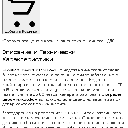
Добави в Кошница
*Посочената цена е крайна клиентска, с начислен ДДС.
Описание и Технически
Характеристики:
Hikvision DS-2CD2T43G2-2LI
е надеждна 4-мегапикселова IP
булет камера, създадена за външно видеонаблюдение с
високо качество на картината ден и нощ. Моделът
комбинира интелигентна хибридна осветеност с бяла LED
и IR светлина, което осигурява отлична видимост при
пълна тъмнина до 60 метра. Камерата разполага с
вграден
двоен микрофон
за по-ясно записване на звук и за по-
добър контекст при инциденти.
Благодарение на резолюция 2688x1520 и технологии като
WDR, 3D DNR и механичен IR филтър, изображението остава
детайлно и балансирано при различни светлинни условия.
Моделът поддържа интелигентни функции за откриване на