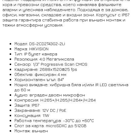
хора и превозни средства, което намалява фалшивите
аларми и улеснява наблюдението. Подходяща е за домове,
офиси, магазини, складове и входни зони. Корпусът с IP67
защита гарантира стабилна работа при външен монтаж и
тежки атмосферни условия.
Модел: DS-2CD2T43G2-2LI
Марка: HIKVISION
Тип: IP булет камера
Резолюция: 4.0 Мегапиксела
Сензор: 1/3" Progressive Scan CMOS
Кадриране: 2688x1520@25 fps
Обектив: фиксиран 4 мм
Хоризонтален ъгъл: 84°
Нощно виждане: хибридна бяла и/или IR LED светлина
до 60 м
Аудио: вграден двоен микрофон
Компресия: H.265+/H.265/H.264+/H.264
Защита: IP67
Захранване: 12V DC / PoE
Консумация: 11W
Работна температура: -30°C до +60°C
Слот за карта: microSDXC до 512GB
Монтаж: външен