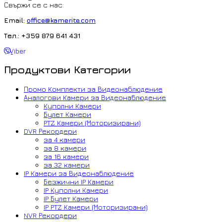
Свържи се с нас:
Email:
office@kamerite.com
Тел.: +359 879 641 431
Viber
Продуктови Категории
Промо Комплекти за Видеонаблюдение
Аналогови Камери за Видеонаблюдение
Куполни Камери
Булет Камери
PTZ Камери (Моторизирани)
DVR Рекордери
за 4 камери
за 8 камери
за 16 камери
за 32 камери
IP Камери за Видеонаблюдение
Безжични IP Камери
IP Куполни Камери
IP Булет Камери
IP PTZ Камери (Моторизирани)
NVR Рекордери