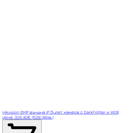
Hikvision 6MP външна IP булет камера с DarkFighter и WDR
Цена: 326.40€ (638.38лв.)