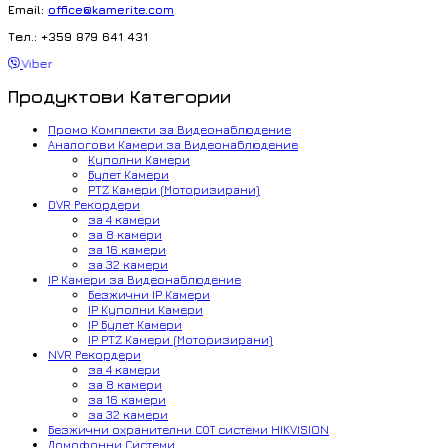
Email:
office@kamerite.com
Тел.: +359 879 641 431
Viber
Продуктови Категории
Промо Комплекти за Видеонаблюдение
Аналогови Камери за Видеонаблюдение
Куполни Камери
Булет Камери
PTZ Камери (Моторизирани)
DVR Рекордери
за 4 камери
за 8 камери
за 16 камери
за 32 камери
IP Камери за Видеонаблюдение
Безжични IP Камери
IP Куполни Камери
IP Булет Камери
IP PTZ Камери (Моторизирани)
NVR Рекордери
за 4 камери
за 8 камери
за 16 камери
за 32 камери
Безжични охранителни СОТ системи HIKVISION
Домофонни Системи