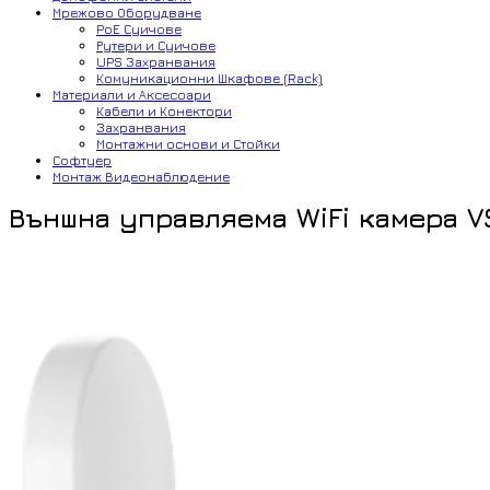
Мрежово Оборудване
PoE Суичове
Рутери и Суичове
UPS Захранвания
Комуникационни Шкафове (Rack)
Материали и Аксесоари
Кабели и Конектори
Захранвания
Монтажни основи и Стойки
Софтуер
Монтаж Видеонаблюдение
Външна управляема WiFi камера V