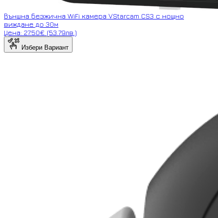
Външна безжична WiFi камера VStarcam CS3 с нощно
виждане до 30м
Цена: 27.50€ (53.79лв.)
Избери Вариант