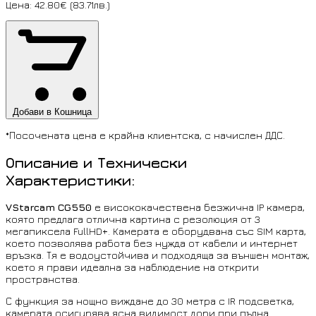
Цена: 42.80€ (83.71лв.)
Добави в Кошница
*Посочената цена е крайна клиентска, с начислен ДДС.
Описание и Технически
Характеристики:
VStarcam CG550
е висококачествена безжична IP камера,
която предлага отлична картина с резолюция от 3
мегапиксела FullHD+. Камерата е оборудвана със SIM карта,
което позволява работа без нужда от кабели и интернет
връзка. Тя е водоустойчива и подходяща за външен монтаж,
което я прави идеална за наблюдение на открити
пространства.
С функция за нощно виждане до 30 метра с IR подсветка,
камерата осигурява ясна видимост дори при пълна