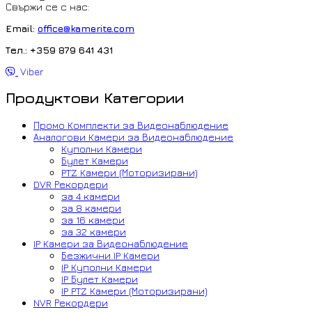
Свържи се с нас:
Email:
office@kamerite.com
Тел.: +359 879 641 431
Viber
Продуктови Категории
Промо Комплекти за Видеонаблюдение
Аналогови Камери за Видеонаблюдение
Куполни Камери
Булет Камери
PTZ Камери (Моторизирани)
DVR Рекордери
за 4 камери
за 8 камери
за 16 камери
за 32 камери
IP Камери за Видеонаблюдение
Безжични IP Камери
IP Куполни Камери
IP Булет Камери
IP PTZ Камери (Моторизирани)
NVR Рекордери