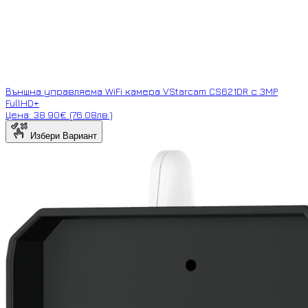
Външна управляема WiFi камера VStarcam CS621DR с 3MP
FullHD+
Цена: 38.90€ (76.08лв.)
Избери Вариант