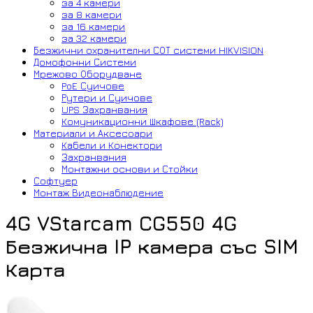
за 4 камери
за 8 камери
за 16 камери
за 32 камери
Безжични охранителни СОТ системи HIKVISION
Домофонни Системи
Мрежово Оборудване
PoE Суичове
Рутери и Суичове
UPS Захранвания
Комуникационни Шкафове (Rack)
Материали и Аксесоари
Кабели и Конектори
Захранвания
Монтажни основи и Стойки
Софтуер
Монтаж Видеонаблюдение
4G VStarcam CG550 4G
Безжична IP камера със SIM
Карта