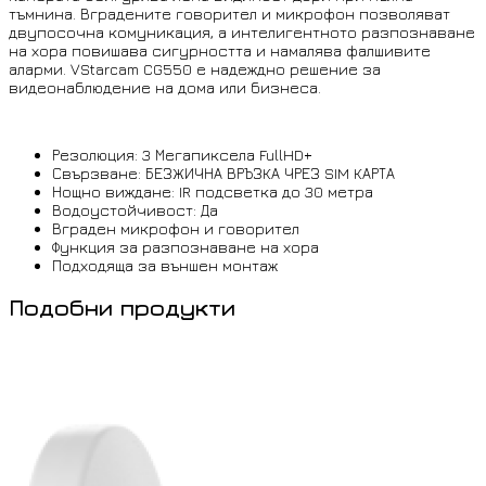
тъмнина. Вградените говорител и микрофон позволяват
двупосочна комуникация, а интелигентното разпознаване
на хора повишава сигурността и намалява фалшивите
аларми. VStarcam CG550 е надеждно решение за
видеонаблюдение на дома или бизнеса.
Резолюция: 3 Мегапиксела FullHD+
Свързване: БЕЗЖИЧНА ВРЪЗКА ЧРЕЗ SIM КАРТА
Нощно виждане: IR подсветка до 30 метра
Водоустойчивост: Да
Вграден микрофон и говорител
Функция за разпознаване на хора
Подходяща за външен монтаж
Подобни продукти