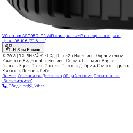
VStarcam CS995Q-SP WiFi камера с 4MP и нощно виждане
Цена: 36.10€ (70.61лв.)
Избери Вариант
© 2013 | "СП ДИЗАЙН" ЕООД | Онлайн Магазин - Охранителни
Камери и Видеонаблюдение - София, Пловдив, Варна,
Бургас, Русе, Стара Загора, Плевен, Добрич, Сливен, Шумен,
Хасково, Перник, Ямбол
За Нас
Условия за Доставка
Общи Условия
Политика за
"Бисквитките"
Обади се
Viber